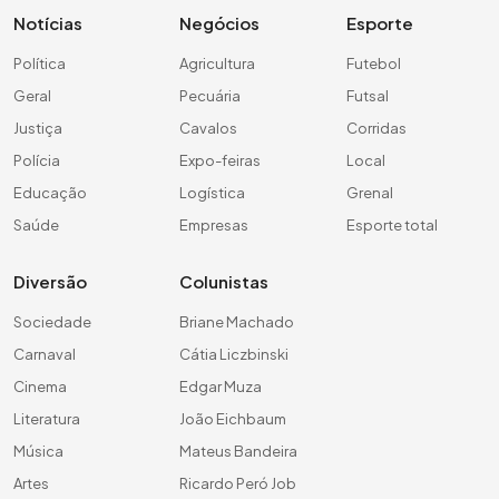
Notícias
Negócios
Esporte
Política
Agricultura
Futebol
Geral
Pecuária
Futsal
Justiça
Cavalos
Corridas
Polícia
Expo-feiras
Local
Educação
Logística
Grenal
Saúde
Empresas
Esporte total
Diversão
Colunistas
Sociedade
Briane Machado
Carnaval
Cátia Liczbinski
Cinema
Edgar Muza
Literatura
João Eichbaum
Música
Mateus Bandeira
Artes
Ricardo Peró Job