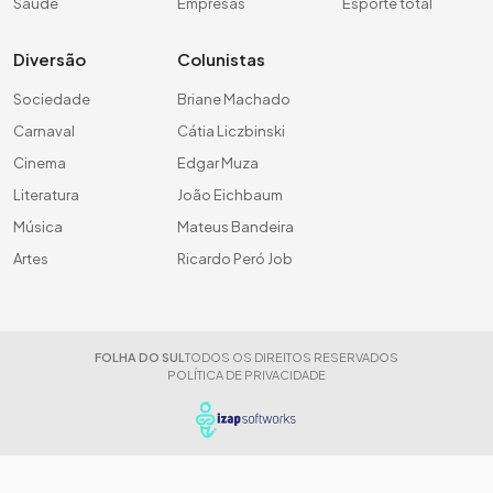
Saúde
Empresas
Esporte total
Diversão
Colunistas
Sociedade
Briane Machado
Carnaval
Cátia Liczbinski
Cinema
Edgar Muza
Literatura
João Eichbaum
Música
Mateus Bandeira
Artes
Ricardo Peró Job
FOLHA DO SUL
TODOS OS DIREITOS RESERVADOS
POLÍTICA DE PRIVACIDADE