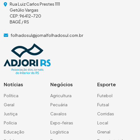
Rua Luiz Carlos Prestes 1111
Getúlio Vargas
CEP: 96412-720
BAGÉ / RS
folhadosul@jornalfolhadosul.com.br
Notícias
Negócios
Esporte
Política
Agricultura
Futebol
Geral
Pecuária
Futsal
Justiça
Cavalos
Corridas
Polícia
Expo-feiras
Local
Educação
Logística
Grenal