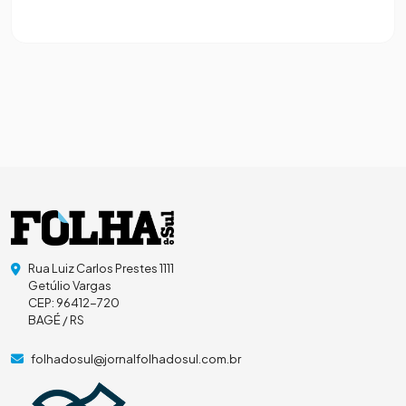
Rua Luiz Carlos Prestes 1111
Getúlio Vargas
CEP: 96412-720
BAGÉ / RS
folhadosul@jornalfolhadosul.com.br