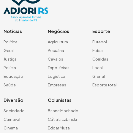
Notícias
Negócios
Esporte
Política
Agricultura
Futebol
Geral
Pecuária
Futsal
Justiça
Cavalos
Corridas
Polícia
Expo-feiras
Local
Educação
Logística
Grenal
Saúde
Empresas
Esporte total
Diversão
Colunistas
Sociedade
Briane Machado
Carnaval
Cátia Liczbinski
Cinema
Edgar Muza