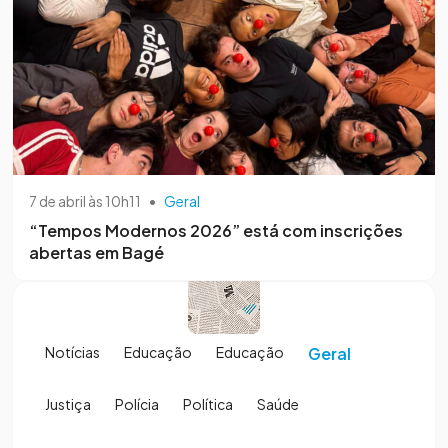
7 de abril às 10h11
•
Geral
“Tempos Modernos 2026” está com inscrições
abertas em Bagé
Notícias
Educação
Educação
Geral
Justiça
Polícia
Política
Saúde