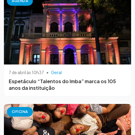
AGENDA
7 de abril às 10h37
•
Geral
Espetáculo “Talentos do Imba” marca os 105
anos da instituição
OFICINA