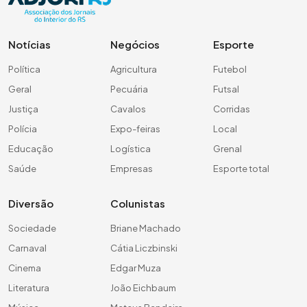
Notícias
Negócios
Esporte
Política
Agricultura
Futebol
Geral
Pecuária
Futsal
Justiça
Cavalos
Corridas
Polícia
Expo-feiras
Local
Educação
Logística
Grenal
Saúde
Empresas
Esporte total
Diversão
Colunistas
Sociedade
Briane Machado
Carnaval
Cátia Liczbinski
Cinema
Edgar Muza
Literatura
João Eichbaum