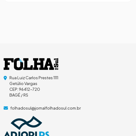
Rua Luiz Carlos Prestes 1111
Getúlio Vargas
CEP: 96412-720
BAGÉ / RS
folhadosul@jornalfolhadosul.com.br