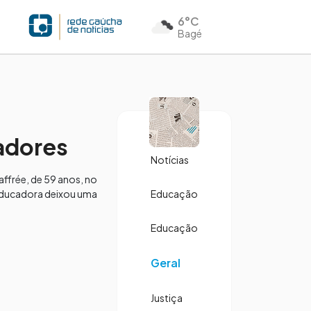
6°C
Bagé
radores
Notícias
affrée, de 59 anos, no
a educadora deixou uma
Educação
Educação
Geral
Justiça