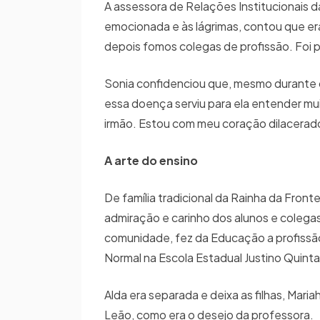
A assessora de Relações Institucionais da
emocionada e às lágrimas, contou que era
depois fomos colegas de profissão. Foi p
Sonia confidenciou que, mesmo durante o
essa doença serviu para ela entender muit
irmão. Estou com meu coração dilacerad
A arte do ensino
De família tradicional da Rainha da Fronte
admiração e carinho dos alunos e colegas
comunidade, fez da Educação a profissão
Normal na Escola Estadual Justino Quint
Alda era separada e deixa as filhas, Mari
Leão, como era o desejo da professora.