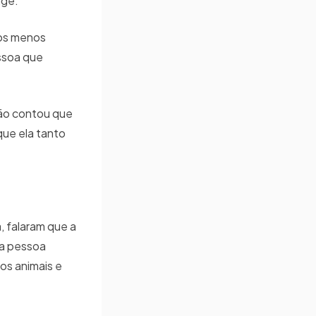
agé.
 os menos
essoa que
mão contou que
que ela tanto
, falaram que a
ma pessoa
los animais e