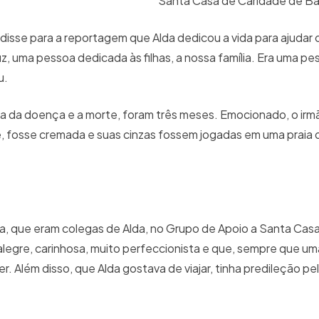
Santa Casa de Caridade de B
disse para a reportagem que Alda dedicou a vida para ajudar
uz, uma pessoa dedicada às filhas, a nossa família. Era uma p
u.
ta da doença e a morte, foram três meses. Emocionado, o ir
 fosse cremada e suas cinzas fossem jogadas em uma praia 
a, que eram colegas de Alda, no Grupo de Apoio a Santa Casa
alegre, carinhosa, muito perfeccionista e que, sempre que u
r. Além disso, que Alda gostava de viajar, tinha predileção pe