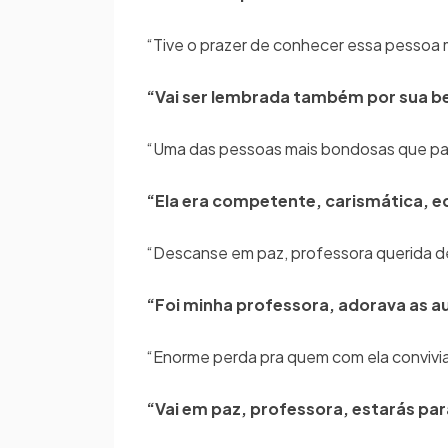
“Tive o prazer de conhecer essa pessoa m
“Vai ser lembrada também por sua be
“Uma das pessoas mais bondosas que pas
“Ela era competente, carismática, ed
“Descanse em paz, professora querida de
“Foi minha professora, adorava as au
“Enorme perda pra quem com ela convivia
“Vai em paz, professora, estarás pa