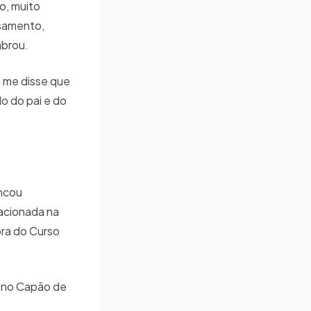
o, muito
asamento,
mbrou.
a me disse que
do do pai e do
ancou
lacionada na
ora do Curso
s, no Capão de