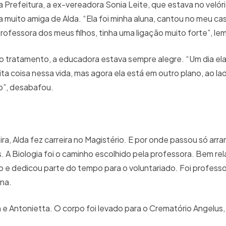
 Prefeitura, a ex-vereadora Sonia Leite, que estava no velóri
 muito amiga de Alda. “Ela foi minha aluna, cantou no meu c
rofessora dos meus filhos, tinha uma ligação muito forte”, le
 tratamento, a educadora estava sempre alegre. “Um dia el
a coisa nessa vida, mas agora ela está em outro plano, ao la
o”, desabafou.
ira, Alda fez carreira no Magistério. E por onde passou só arr
. A Biologia foi o caminho escolhido pela professora. Bem re
 e dedicou parte do tempo para o voluntariado. Foi profess
ana.
ah e Antonietta. O corpo foi levado para o Crematório Angelu