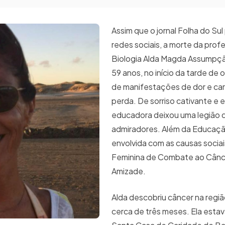
Assim que o jornal Folha do Sul
redes sociais, a morte da prof
Biologia Alda Magda Assumpçã
59 anos, no início da tarde de o
de manifestações de dor e car
perda. De sorriso cativante e es
educadora deixou uma legião 
admiradores. Além da Educação
envolvida com as causas sociai
Feminina de Combate ao Cânce
Amizade.
Alda descobriu câncer na regi
cerca de três meses. Ela estav