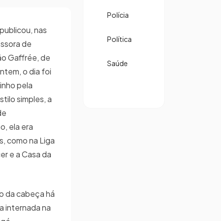
Polícia
 publicou, nas
Política
essora de
o Gaffrée, de
Saúde
ntem, o dia foi
inho pela
tilo simples, a
de
, ela era
s, como na Liga
r e a Casa da
ão da cabeça há
a internada na