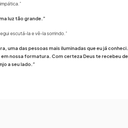
impática.”
ma luz tão grande.”
segui escutá-la e vê-la sorrindo.”
 uma das pessoas mais iluminadas que eu já conheci. 
a em nossa formatura. Com certeza Deus te recebeu d
njo a seu lado.”