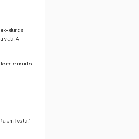
e ex-alunos
a vida. A
 doce e muito
tá em festa.”