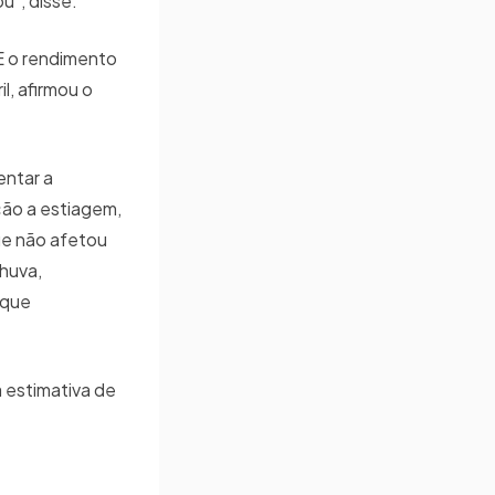
u”, disse.
 E o rendimento
l, afirmou o
entar a
ção a estiagem,
ue não afetou
huva,
 que
 estimativa de