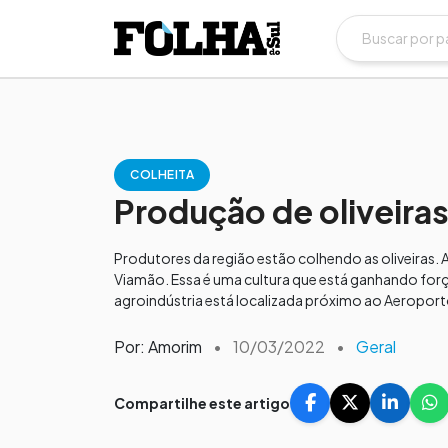
COLHEITA
Produção de oliveira
Produtores da região estão colhendo as oliveiras. 
Viamão. Essa é uma cultura que está ganhando forç
agroindústria está localizada próximo ao Aeropor
Por: Amorim
•
10/03/2022
•
Geral
Compartilhe este artigo