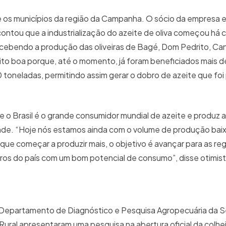
 os municípios da região da Campanha. O sócio da empresa 
contou que a industrialização do azeite de oliva começou há 
cebendo a produção das oliveiras de Bagé, Dom Pedrito, Ca
ito boa porque, até o momento, já foram beneficiados mais de 
0 toneladas, permitindo assim gerar o dobro de azeite que foi
o Brasil é o grande consumidor mundial de azeite e produz
de. “Hoje nós estamos ainda com o volume de produção bai
que começar a produzir mais, o objetivo é avançar para as r
ros do país com um bom potencial de consumo”, disse otimist
o Departamento de Diagnóstico e Pesquisa Agropecuária da S
ural apresentaram uma pesquisa na abertura oficial da colhei