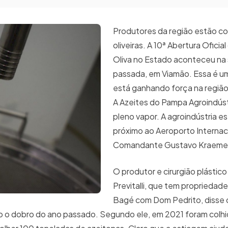
Produtores da região estão c
oliveiras. A 10ª Abertura Oficia
Oliva no Estado aconteceu n
passada, em Viamão. Essa é um
está ganhando força na regiã
A Azeites do Pampa Agroindúst
pleno vapor. A agroindústria es
próximo ao Aeroporto Internac
Comandante Gustavo Kraemer
O produtor e cirurgião plástic
Previtalli, que tem propriedade
Bagé com Dom Pedrito, disse 
mo o dobro do ano passado. Segundo ele, em 2021 foram colh