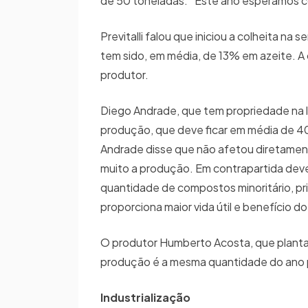
de 50 toneladas. “Este ano esperamos co
Previtalli falou que iniciou a colheita n
tem sido, em média, de 13% em azeite. A 
produtor.
Diego Andrade, que tem propriedade na 
produção, que deve ficar em média de 40 
Andrade disse que não afetou diretament
muito a produção. Em contrapartida dev
quantidade de compostos minoritário, pr
proporciona maior vida útil e benefício d
O produtor Humberto Acosta, que planta 
produção é a mesma quantidade do ano p
Industrialização