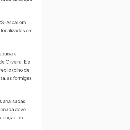
/RS-Ascar em
s localizados em
squisa e
e Oliveira. Ela
epilo (olho de
a, as formigas
s analisadas
ogenada deve
 redução do