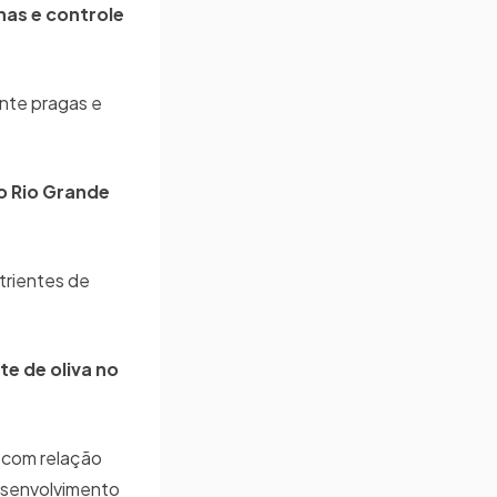
lhas e controle
nte pragas e
no Rio Grande
trientes de
e de oliva no
 com relação
desenvolvimento