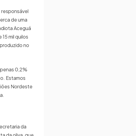
e responsável
cerca de uma
ndiota Aceguá
15 mil quilos
 produzido no
 apenas 0,2%
xo. Estamos
egiões Nordeste
a.
ecretaria da
ta da oliva, que