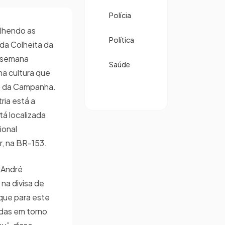
Polícia
olhendo as
Política
l da Colheita da
a semana
Saúde
a cultura que
o da Campanha.
ria está a
tá localizada
ional
, na BR-153.
o André
 na divisa de
que para este
idas em torno