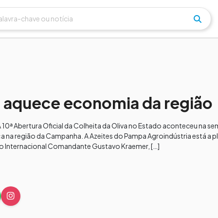
s aquece economia da região
A 10ª Abertura Oficial da Colheita da Oliva no Estado aconteceu na 
a na região da Campanha. A Azeites do Pampa Agroindústria está a p
to Internacional Comandante Gustavo Kraemer, […]