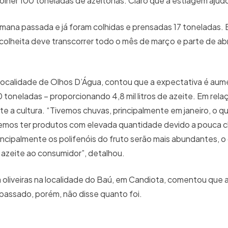
lher 100 toneladas de azeitonas. Claro que a estiagem ajudo
a semana passada e já foram colhidas e prensadas 17 toneladas.
colheita deve transcorrer todo o mês de março e parte de abri
localidade de Olhos D’Água, contou que a expectativa é aum
toneladas – proporcionando 4,8 mil litros de azeite. Em rela
e a cultura. “Tivemos chuvas, principalmente em janeiro, o q
emos ter produtos com elevada quantidade devido a pouca c
incipalmente os polifenóis do fruto serão mais abundantes, o
o azeite ao consumidor”, detalhou.
oliveiras na localidade do Baú, em Candiota, comentou que a
assado, porém, não disse quanto foi.