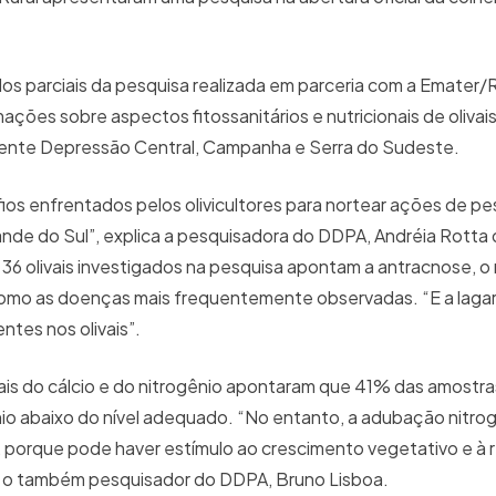
s parciais da pesquisa realizada em parceria com a Emater
ações sobre aspectos fitossanitários e nutricionais de olivai
lmente Depressão Central, Campanha e Serra do Sudeste.
fios enfrentados pelos olivicultores para nortear ações de pe
ande do Sul”, explica a pesquisadora do DDPA, Andréia Rotta d
36 olivais investigados na pesquisa apontam a antracnose, o r
omo as doenças mais frequentemente observadas. “E a lagart
ntes nos olivais”.
ais do cálcio e do nitrogênio apontaram que 41% das amostra
nio abaixo do nível adequado. “No entanto, a adubação nitr
a, porque pode haver estímulo ao crescimento vegetativo e à
eu o também pesquisador do DDPA, Bruno Lisboa.