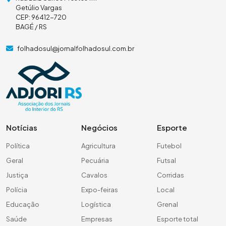
Getúlio Vargas
CEP: 96412-720
BAGÉ / RS
folhadosul@jornalfolhadosul.com.br
Notícias
Negócios
Esporte
Política
Agricultura
Futebol
Geral
Pecuária
Futsal
Justiça
Cavalos
Corridas
Polícia
Expo-feiras
Local
Educação
Logística
Grenal
Saúde
Empresas
Esporte total