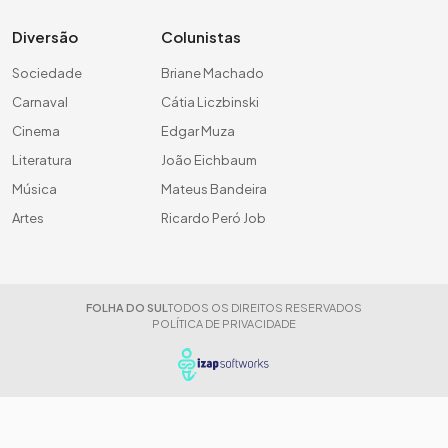
Diversão
Colunistas
Sociedade
Briane Machado
Carnaval
Cátia Liczbinski
Cinema
Edgar Muza
Literatura
João Eichbaum
Música
Mateus Bandeira
Artes
Ricardo Peró Job
FOLHA DO SUL
TODOS OS DIREITOS RESERVADOS
POLÍTICA DE PRIVACIDADE