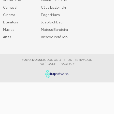
Sociedade
Briane Machado
Carnaval
Cátia Liczbinski
Cinema
Edgar Muza
Literatura
João Eichbaum
Música
Mateus Bandeira
Artes
Ricardo Peró Job
FOLHA DO SUL
TODOS OS DIREITOS RESERVADOS
POLÍTICA DE PRIVACIDADE