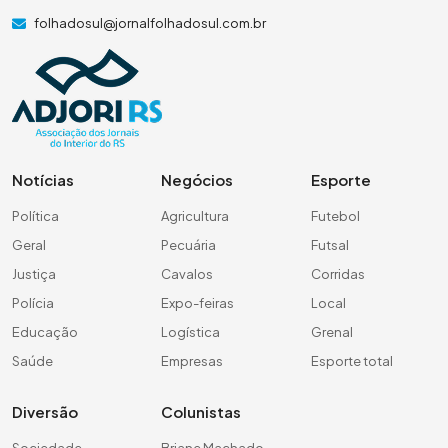
folhadosul@jornalfolhadosul.com.br
Notícias
Negócios
Esporte
Política
Agricultura
Futebol
Geral
Pecuária
Futsal
Justiça
Cavalos
Corridas
Polícia
Expo-feiras
Local
Educação
Logística
Grenal
Saúde
Empresas
Esporte total
Diversão
Colunistas