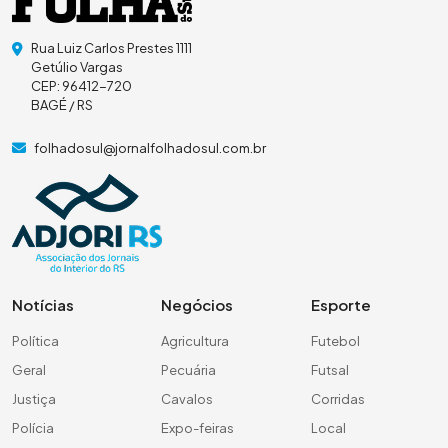
Rua Luiz Carlos Prestes 1111
Getúlio Vargas
CEP: 96412-720
BAGÉ / RS
folhadosul@jornalfolhadosul.com.br
Notícias
Negócios
Esporte
Política
Agricultura
Futebol
Geral
Pecuária
Futsal
Justiça
Cavalos
Corridas
Polícia
Expo-feiras
Local