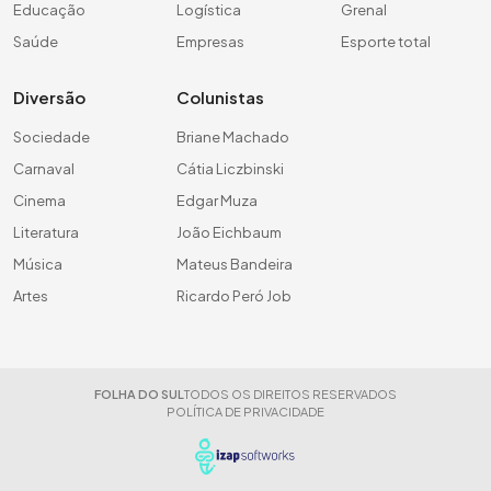
Educação
Logística
Grenal
Saúde
Empresas
Esporte total
Diversão
Colunistas
Sociedade
Briane Machado
Carnaval
Cátia Liczbinski
Cinema
Edgar Muza
Literatura
João Eichbaum
Música
Mateus Bandeira
Artes
Ricardo Peró Job
FOLHA DO SUL
TODOS OS DIREITOS RESERVADOS
POLÍTICA DE PRIVACIDADE