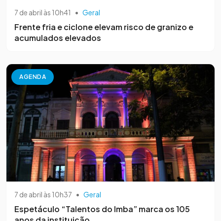
7 de abril às 10h41
•
Geral
Frente fria e ciclone elevam risco de granizo e
acumulados elevados
AGENDA
7 de abril às 10h37
•
Geral
Espetáculo “Talentos do Imba” marca os 105
anos da instituição