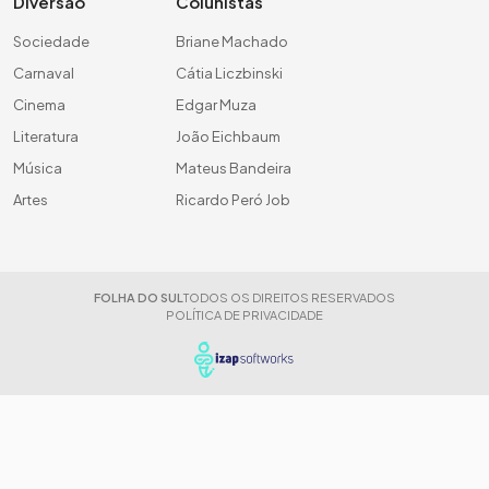
Diversão
Colunistas
Sociedade
Briane Machado
Carnaval
Cátia Liczbinski
Cinema
Edgar Muza
Literatura
João Eichbaum
Música
Mateus Bandeira
Artes
Ricardo Peró Job
FOLHA DO SUL
TODOS OS DIREITOS RESERVADOS
POLÍTICA DE PRIVACIDADE