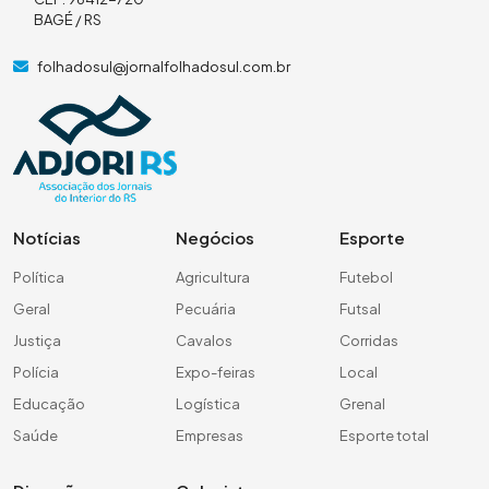
BAGÉ / RS
folhadosul@jornalfolhadosul.com.br
Notícias
Negócios
Esporte
Política
Agricultura
Futebol
Geral
Pecuária
Futsal
Justiça
Cavalos
Corridas
Polícia
Expo-feiras
Local
Educação
Logística
Grenal
Saúde
Empresas
Esporte total