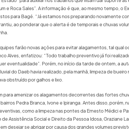
 Estado “para auxiliar nos trabalhos que visam dar suporte às
 e Roca Sales”. A informação é que, ao mesmo tempo, o Ex
vistos para Bagé. “Já estamos nos preparando novamente co
antiu, ao ponderar que o alerta é de temporais e chuvas vol
nha.
uipes farão novas ações para evitar alagamentos, tal qual o
o Alves, enfatizou: “Todo trabalho preventivo já foi realiza
r eventualidade”. Porém, no início da tarde de ontem, a aut
pluvial do Daeb havia realizado, pela manhã, limpeza de bueiro
va obstruído por galhos e lixo.
am para amenizar os alagamentos decorrentes das fortes chu
bairros Pedra Branca, Ivone e Ipiranga. Antes disso, porém, n
reventivas, como a limpeza nas pontes da Ernesto Médici e P
e Assistência Social e Direito da Pessoa Idosa, Graziane Lar
em desejar se abrigar por causa dos grandes volumes previst