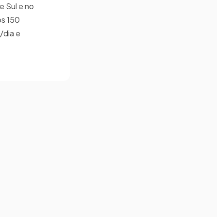
e Sul e no
os 150
/dia e