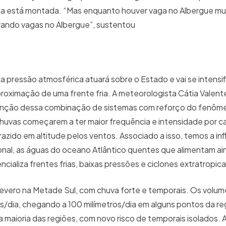
nda está montada. “Mas enquanto houver vaga no Albergue mun
obrando vagas no Albergue”, sustentou
 pressão atmosférica atuará sobre o Estado e vai se intensif
roximação de uma frente fria. A meteorologista Cátia Valent
nção dessa combinação de sistemas com reforço do fenômen
chuvas começarem a ter maior frequência e intensidade por c
azido em altitude pelos ventos. Associado a isso, temos a inf
onal, as águas do oceano Atlântico quentes que alimentam ai
ializa frentes frias, baixas pressões e ciclones extratropica
 severo na Metade Sul, com chuva forte e temporais. Os volu
os/dia, chegando a 100 milímetros/dia em alguns pontos da re
a maioria das regiões, com novo risco de temporais isolados. 