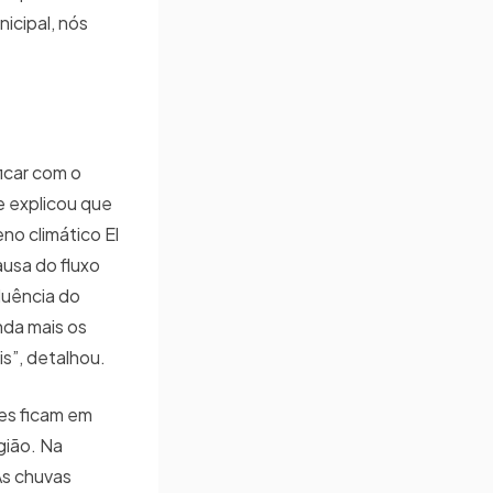
icipal, nós
icar com o
e explicou que
o climático El
ausa do fluxo
luência do
nda mais os
is”, detalhou.
mes ficam em
gião. Na
As chuvas