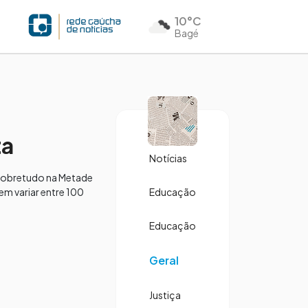
10°C
Bagé
ta
Notícias
, sobretudo na Metade
em variar entre 100
Educação
Educação
Geral
Justiça