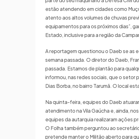
parte do seu maquinário à Defesa Civil do
estão atendendo em cidades como Muçum
atento aos altos volumes de chuvas pre
equipamentos para os próximos dias”, gar
Estado, inclusive para a região da Campa
A reportagem questionou o Daeb se as eq
semana passada. O diretor do Daeb, Franc
passada. Estamos de plantão para qualque
informou, nas redes sociais, que o setor 
Dias Borba, no bairro Tarumã. O local esta
Na quinta-feira, equipes do Daeb atuar
atendimento na Vila Gaúcha e, ainda, nos 
equipes da autarquia realizaram ações p
O Folha também perguntou ao secretário d
pretende manter o Militão aberto para qu