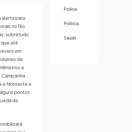
Polícia
 alerta para
Política
orais no Rio
as, sobretudo
Saúde
 que até
 severo em
volumes de
ilímetros e
l, Campanha,
e e Noroeste e
 alguns pontos.
 queda de
onibilizará