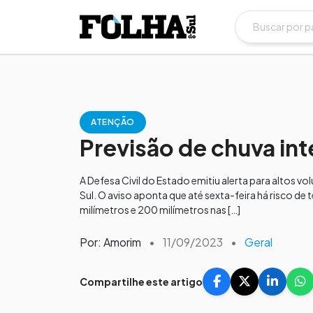
ATENÇÃO
Previsão de chuva int
A Defesa Civil do Estado emitiu alerta para altos 
Sul. O aviso aponta que até sexta-feira há risco d
milímetros e 200 milímetros nas […]
Por: Amorim
•
11/09/2023
•
Geral
Compartilhe este artigo