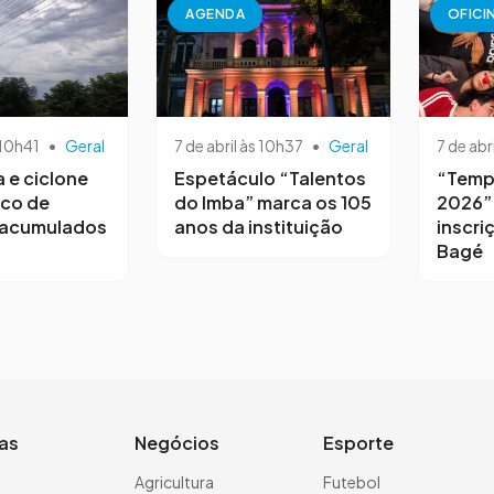
AGENDA
OFICI
 10h41
•
Geral
7 de abril às 10h37
•
Geral
7 de abr
a e ciclone
Espetáculo “Talentos
“Temp
sco de
do Imba” marca os 105
2026”
 acumulados
anos da instituição
inscri
Bagé
ias
Negócios
Esporte
a
Agricultura
Futebol