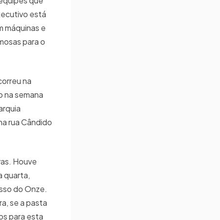
 equipes que
ecutivo está
m máquinas e
umosas para o
correu na
do na semana
arquia
 na rua Cândido
vas. Houve
a quarta,
asso do Onze.
a, se a pasta
os para esta