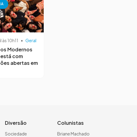
NA
il às 10h11
•
Geral
os Modernos
 está com
ções abertas em
Diversão
Colunistas
Sociedade
Briane Machado