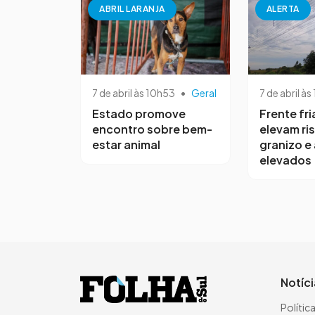
ABRIL LARANJA
ALERTA
7 de abril às 10h53
•
Geral
7 de abril às
Estado promove
Frente fri
encontro sobre bem-
elevam ri
estar animal
granizo e
elevados
Notíc
Polític