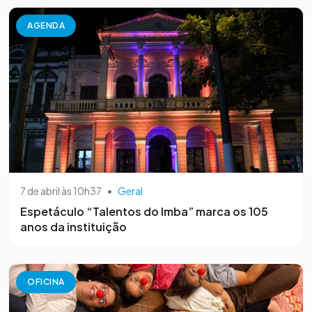
AGENDA
7 de abril às 10h37
•
Geral
Espetáculo “Talentos do Imba” marca os 105
anos da instituição
OFICINA