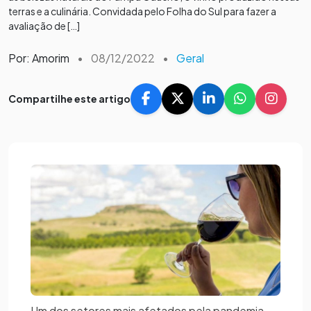
terras e a culinária. Convidada pelo Folha do Sul para fazer a
avaliação de […]
Por: Amorim
•
08/12/2022
•
Geral
Compartilhe este artigo
Um dos setores mais afetados pela pandemia