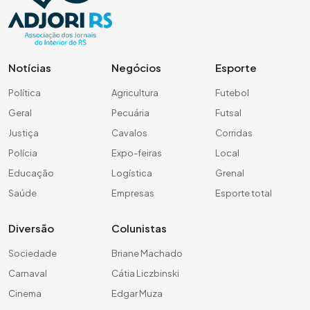
Notícias
Negócios
Esporte
Política
Agricultura
Futebol
Geral
Pecuária
Futsal
Justiça
Cavalos
Corridas
Polícia
Expo-feiras
Local
Educação
Logística
Grenal
Saúde
Empresas
Esporte total
Diversão
Colunistas
Sociedade
Briane Machado
Carnaval
Cátia Liczbinski
Cinema
Edgar Muza