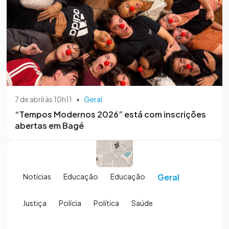
7 de abril às 10h11
•
Geral
“Tempos Modernos 2026” está com inscrições
abertas em Bagé
Notícias
Educação
Educação
Geral
Justiça
Polícia
Política
Saúde