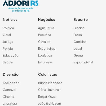
Notícias
Negócios
Esporte
Política
Agricultura
Futebol
Geral
Pecuária
Futsal
Justiça
Cavalos
Corridas
Polícia
Expo-feiras
Local
Educação
Logística
Grenal
Saúde
Empresas
Esporte total
Diversão
Colunistas
Sociedade
Briane Machado
Carnaval
Cátia Liczbinski
Cinema
Edgar Muza
Literatura
João Eichbaum