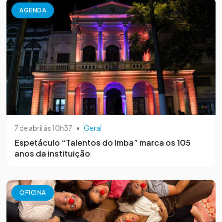
AGENDA
7 de abril às 10h37
•
Geral
Espetáculo “Talentos do Imba” marca os 105
anos da instituição
OFICINA