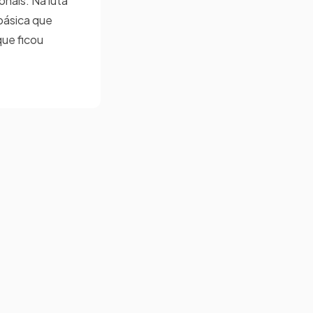
onais. Na luta
básica que
ue ficou