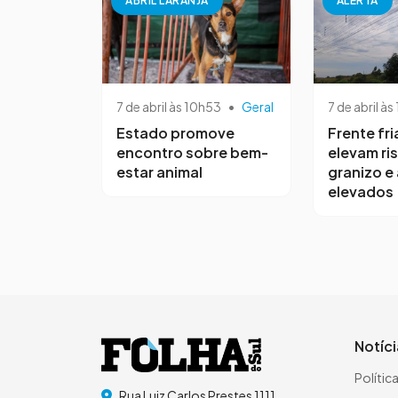
ABRIL LARANJA
ALERTA
7 de abril às 10h53
•
Geral
7 de abril às
Estado promove
Frente fri
encontro sobre bem-
elevam ri
estar animal
granizo e
elevados
Notíc
Polític
Rua Luiz Carlos Prestes 1111