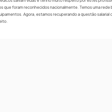
dicos salvam vidas e tenho muito respeito por estes profissi
os que foram reconhecidos nacionalmente. Temos uma rede 
ipamentos. Agora, estamos recuperando a questão salarial q
eito.