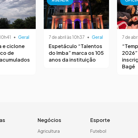
AGENDA
OFICI
 10h41
•
Geral
7 de abril às 10h37
•
Geral
7 de abr
a e ciclone
Espetáculo “Talentos
“Temp
sco de
do Imba” marca os 105
2026”
 acumulados
anos da instituição
inscri
Bagé
ias
Negócios
Esporte
a
Agricultura
Futebol