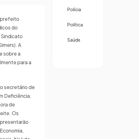
Polícia
 prefeito
Política
dicos do
 Sindicato
Saúde
Simers). A
e sobre a
almente para a
o secretário de
 Deficiência,
sora de
Leite. Os
apresentarão
e Economia,