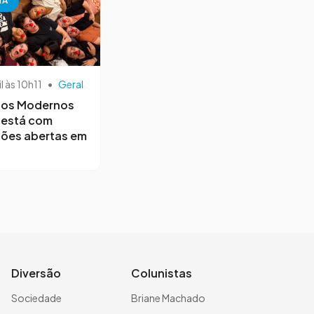
NA
il às 10h11
•
Geral
os Modernos
 está com
ções abertas em
Diversão
Colunistas
Sociedade
Briane Machado