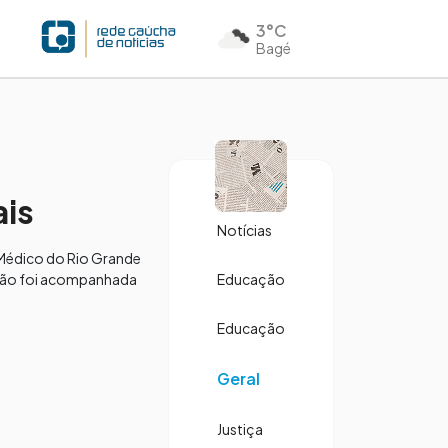
3°C
Bagé
ais
Notícias
 Médico do Rio Grande
união foi acompanhada
Educação
Educação
Geral
Justiça