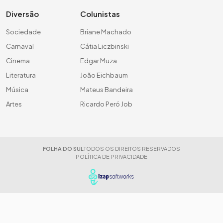
Diversão
Colunistas
Sociedade
Briane Machado
Carnaval
Cátia Liczbinski
Cinema
Edgar Muza
Literatura
João Eichbaum
Música
Mateus Bandeira
Artes
Ricardo Peró Job
FOLHA DO SUL
TODOS OS DIREITOS RESERVADOS
POLÍTICA DE PRIVACIDADE