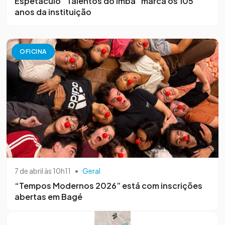
Espetáculo “Talentos do Imba” marca os 105
anos da instituição
OFICINA
7 de abril às 10h11
•
Geral
“Tempos Modernos 2026” está com inscrições
abertas em Bagé