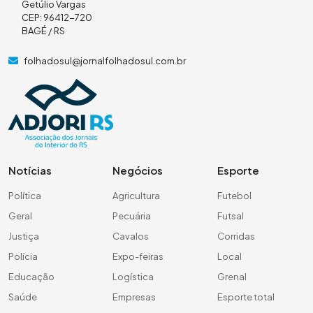
Getúlio Vargas
CEP: 96412-720
BAGÉ / RS
folhadosul@jornalfolhadosul.com.br
Notícias
Negócios
Esporte
Política
Agricultura
Futebol
Geral
Pecuária
Futsal
Justiça
Cavalos
Corridas
Polícia
Expo-feiras
Local
Educação
Logística
Grenal
Saúde
Empresas
Esporte total