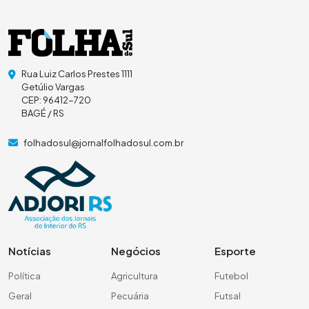
Rua Luiz Carlos Prestes 1111
Getúlio Vargas
CEP: 96412-720
BAGÉ / RS
folhadosul@jornalfolhadosul.com.br
Notícias
Negócios
Esporte
Política
Agricultura
Futebol
Geral
Pecuária
Futsal