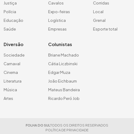
Justiça
Cavalos
Corridas
Polícia
Expo-feiras
Local
Educação
Logística
Grenal
Saúde
Empresas
Esporte total
Diversão
Colunistas
Sociedade
Briane Machado
Carnaval
Cátia Liczbinski
Cinema
Edgar Muza
Literatura
João Eichbaum
Música
Mateus Bandeira
Artes
Ricardo Peró Job
FOLHA DO SUL
TODOS OS DIREITOS RESERVADOS
POLÍTICA DE PRIVACIDADE