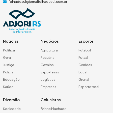
folhadosul@jornalfolhadosul.com.br
Notícias
Negócios
Esporte
Política
Agricultura
Futebol
Geral
Pecuária
Futsal
Justiça
Cavalos
Corridas
Polícia
Expo-feiras
Local
Educação
Logística
Grenal
Saúde
Empresas
Esporte total
Diversão
Colunistas
Sociedade
Briane Machado