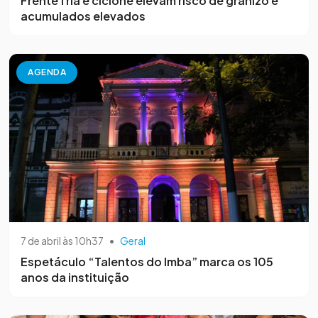
Frente fria e ciclone elevam risco de granizo e
acumulados elevados
AGENDA
7 de abril às 10h37
•
Geral
Espetáculo “Talentos do Imba” marca os 105
anos da instituição