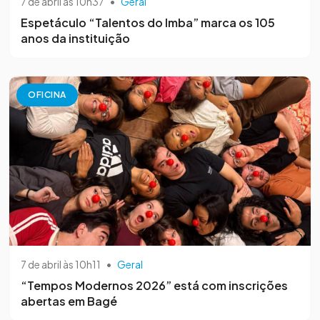
7 de abril às 10h37
•
Geral
Espetáculo “Talentos do Imba” marca os 105
anos da instituição
OFICINA
7 de abril às 10h11
•
Geral
“Tempos Modernos 2026” está com inscrições
abertas em Bagé