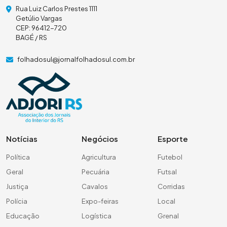
Rua Luiz Carlos Prestes 1111
Getúlio Vargas
CEP: 96412-720
BAGÉ / RS
folhadosul@jornalfolhadosul.com.br
Notícias
Negócios
Esporte
Política
Agricultura
Futebol
Geral
Pecuária
Futsal
Justiça
Cavalos
Corridas
Polícia
Expo-feiras
Local
Educação
Logística
Grenal