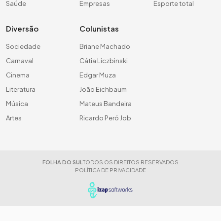
Saúde
Empresas
Esporte total
Diversão
Colunistas
Sociedade
Briane Machado
Carnaval
Cátia Liczbinski
Cinema
Edgar Muza
Literatura
João Eichbaum
Música
Mateus Bandeira
Artes
Ricardo Peró Job
FOLHA DO SUL
TODOS OS DIREITOS RESERVADOS
POLÍTICA DE PRIVACIDADE