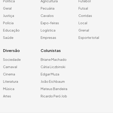
Política
Agricultura
Futebol
Geral
Pecuária
Futsal
Justiça
Cavalos
Corridas
Polícia
Expo-feiras
Local
Educação
Logística
Grenal
Saúde
Empresas
Esporte total
Diversão
Colunistas
Sociedade
Briane Machado
Carnaval
Cátia Liczbinski
Cinema
Edgar Muza
Literatura
João Eichbaum
Música
Mateus Bandeira
Artes
Ricardo Peró Job