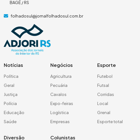
BAGÉ / RS
folhadosul@jornalfolhadosul.com.br
Notícias
Negócios
Esporte
Política
Agricultura
Futebol
Geral
Pecuária
Futsal
Justiça
Cavalos
Corridas
Polícia
Expo-feiras
Local
Educação
Logística
Grenal
Saúde
Empresas
Esporte total
Diversão
Colunistas