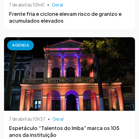
7 de abril às 10h41
•
Geral
Frente fria e ciclone elevam risco de granizo e
acumulados elevados
AGENDA
7 de abril às 10h37
•
Geral
Espetáculo “Talentos do Imba” marca os 105
anos da instituição