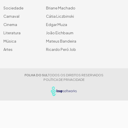
Sociedade
Briane Machado
Carnaval
Cátia Liczbinski
Cinema
Edgar Muza
Literatura
João Eichbaum
Música
Mateus Bandeira
Artes
Ricardo Peró Job
FOLHA DO SUL
TODOS OS DIREITOS RESERVADOS
POLÍTICA DE PRIVACIDADE