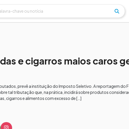
das e cigarros maios caros g
putados, prevê a instituição do Imposto Seletivo. A reportagem do F
bre tal tributação que, na prática, incidirá sobre produtos considera
s, cigarros e alimentos com excesso de […]