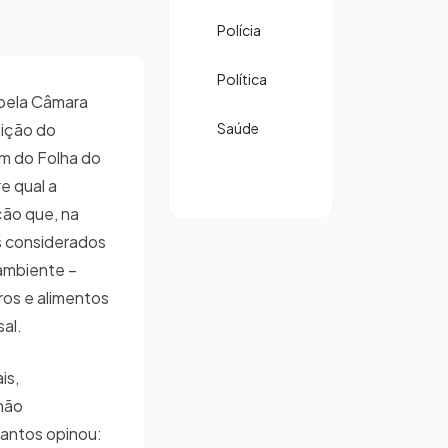
Polícia
Política
 pela Câmara
uição do
Saúde
m do Folha do
e qual a
ção que, na
os considerados
 ambiente –
ros e alimentos
sal.
is,
não
Santos opinou: