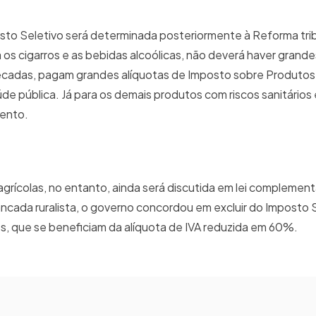
osto Seletivo será determinada posteriormente à Reforma trib
 os cigarros e as bebidas alcoólicas, não deverá haver grand
écadas, pagam grandes alíquotas de Imposto sobre Produtos
aúde pública. Já para os demais produtos com riscos sanitários
mento.
grícolas, no entanto, ainda será discutida em lei complementar
ancada ruralista, o governo concordou em excluir do Imposto 
cos, que se beneficiam da alíquota de IVA reduzida em 60%.