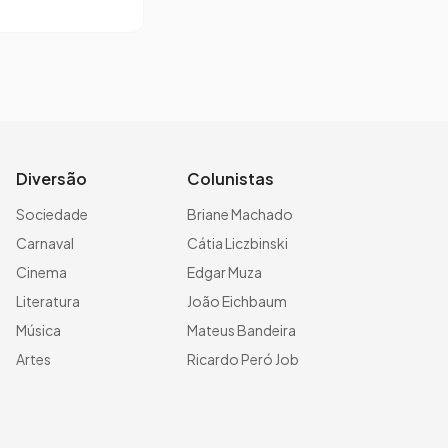
Diversão
Colunistas
Sociedade
Briane Machado
Carnaval
Cátia Liczbinski
Cinema
Edgar Muza
Literatura
João Eichbaum
Música
Mateus Bandeira
Artes
Ricardo Peró Job