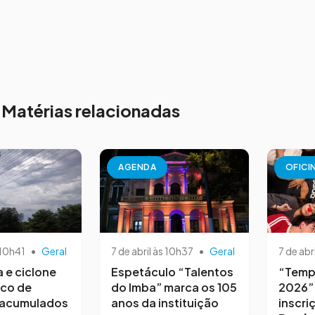
Matérias relacionadas
AGENDA
OFICI
 10h41
•
Geral
7 de abril às 10h37
•
Geral
7 de abr
a e ciclone
Espetáculo “Talentos
“Temp
sco de
do Imba” marca os 105
2026”
 acumulados
anos da instituição
inscri