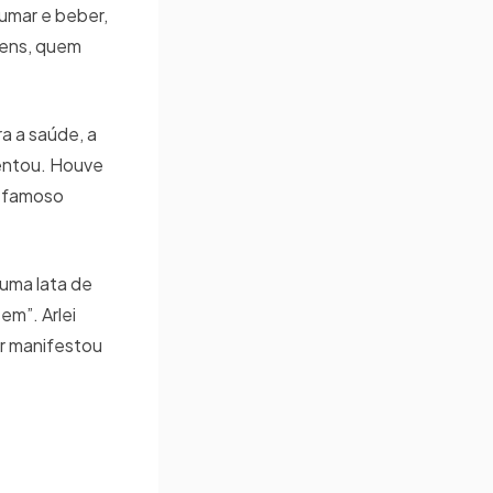
umar e beber,
tens, quem
a a saúde, a
mentou. Houve
o famoso
 uma lata de
em”. Arlei
or manifestou