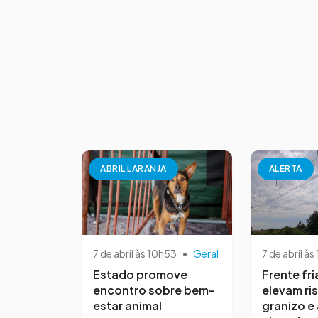
ABRIL LARANJA
ALERTA
7 de abril às 10h53
•
Geral
7 de abril às
Estado promove
Frente fri
encontro sobre bem-
elevam ri
estar animal
granizo e