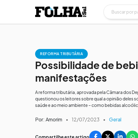
REFORMA TRIBUTÁRIA
Possibilidade de bebi
manifestações
A reforma tributária, aprovada pela Câmara dos De
questionou os leitores sobre qual a opinião deles so
saúde e ao meio ambiente – como bebidas alcoólica
Por: Amorim
•
12/07/2023
•
Geral
Compartilhe este artigo