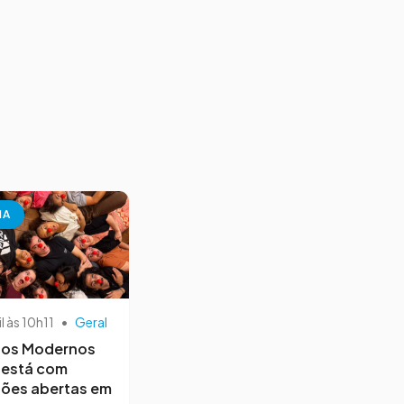
NA
il às 10h11
•
Geral
os Modernos
 está com
ções abertas em