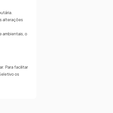
utária.
es alterações
 e ambientais, o
. Para facilitar
Seletivo os