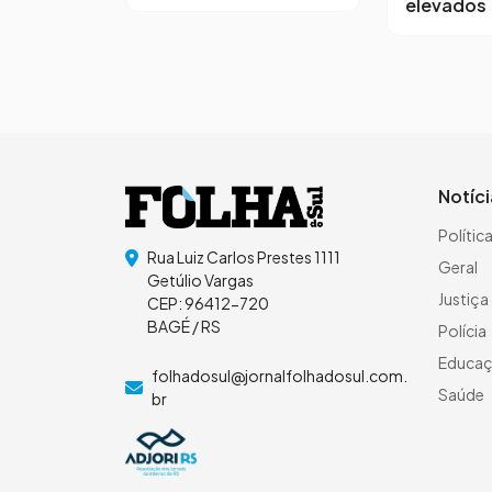
elevados
Notíc
Polític
Rua Luiz Carlos Prestes 1111
Geral
Getúlio Vargas
Justiça
CEP: 96412-720
BAGÉ / RS
Polícia
Educa
folhadosul@jornalfolhadosul.com.
Saúde
br