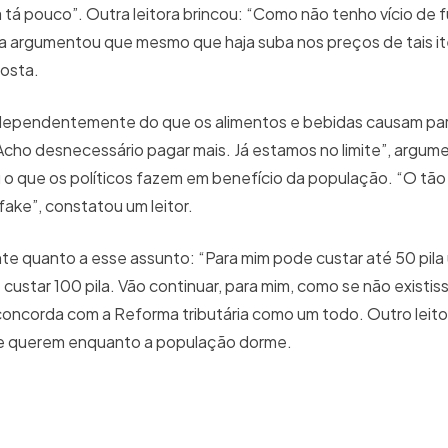
á pouco”. Outra leitora brincou: “Como não tenho vício de f
a argumentou que mesmo que haja suba nos preços de tais i
gosta.
independentemente do que os alimentos e bebidas causam par
Acho desnecessário pagar mais. Já estamos no limite”, argu
 o que os políticos fazem em benefício da população. “O tã
ake”, constatou um leitor.
nte quanto a esse assunto: “Para mim pode custar até 50 pila
 custar 100 pila. Vão continuar, para mim, como se não existiss
 concorda com a Reforma tributária como um todo. Outro leit
que querem enquanto a população dorme.