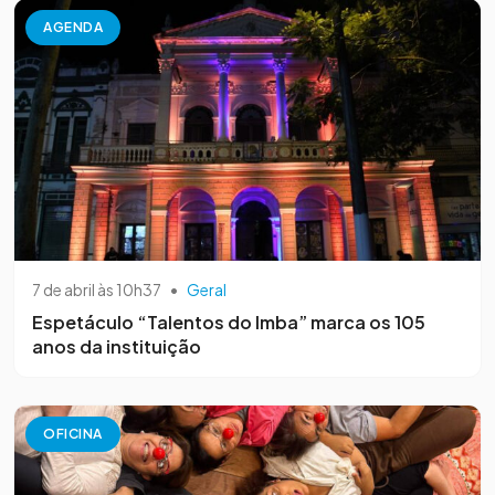
AGENDA
7 de abril às 10h37
•
Geral
Espetáculo “Talentos do Imba” marca os 105
anos da instituição
OFICINA