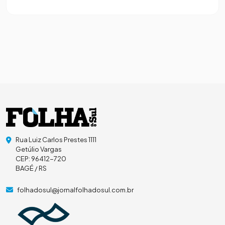
Rua Luiz Carlos Prestes 1111
Getúlio Vargas
CEP: 96412-720
BAGÉ / RS
folhadosul@jornalfolhadosul.com.br