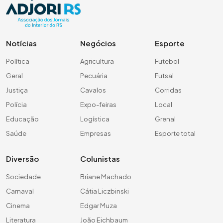
Notícias
Negócios
Esporte
Política
Agricultura
Futebol
Geral
Pecuária
Futsal
Justiça
Cavalos
Corridas
Polícia
Expo-feiras
Local
Educação
Logística
Grenal
Saúde
Empresas
Esporte total
Diversão
Colunistas
Sociedade
Briane Machado
Carnaval
Cátia Liczbinski
Cinema
Edgar Muza
Literatura
João Eichbaum