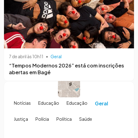
7 de abril às 10h11
•
Geral
“Tempos Modernos 2026” está com inscrições
abertas em Bagé
Notícias
Educação
Educação
Geral
Justiça
Polícia
Política
Saúde