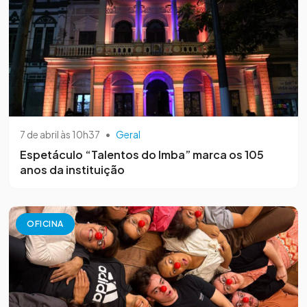
7 de abril às 10h37
•
Geral
Espetáculo “Talentos do Imba” marca os 105
anos da instituição
OFICINA