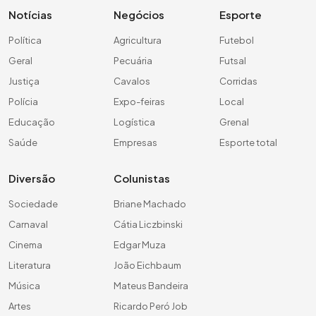
Notícias
Negócios
Esporte
Política
Agricultura
Futebol
Geral
Pecuária
Futsal
Justiça
Cavalos
Corridas
Polícia
Expo-feiras
Local
Educação
Logística
Grenal
Saúde
Empresas
Esporte total
Diversão
Colunistas
Sociedade
Briane Machado
Carnaval
Cátia Liczbinski
Cinema
Edgar Muza
Literatura
João Eichbaum
Música
Mateus Bandeira
Artes
Ricardo Peró Job