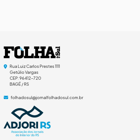
Rua Luiz Carlos Prestes 1111
Getúlio Vargas
CEP: 96412-720
BAGÉ / RS
folhadosul@jornalfolhadosul.com.br