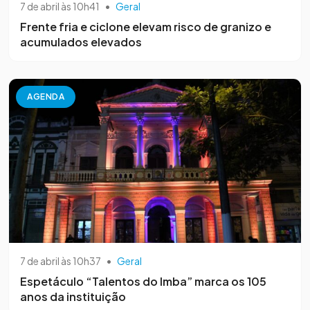
7 de abril às 10h41
•
Geral
Frente fria e ciclone elevam risco de granizo e
acumulados elevados
AGENDA
7 de abril às 10h37
•
Geral
Espetáculo “Talentos do Imba” marca os 105
anos da instituição