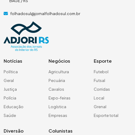
BAGÉ / RS
folhadosul@jornalfolhadosul.com.br
Notícias
Negócios
Esporte
Política
Agricultura
Futebol
Geral
Pecuária
Futsal
Justiça
Cavalos
Corridas
Polícia
Expo-feiras
Local
Educação
Logística
Grenal
Saúde
Empresas
Esporte total
Diversão
Colunistas