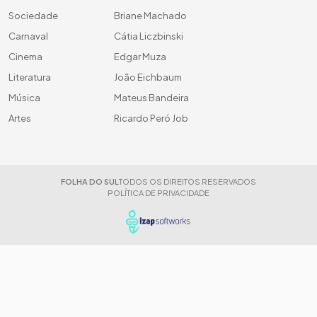
Sociedade
Briane Machado
Carnaval
Cátia Liczbinski
Cinema
Edgar Muza
Literatura
João Eichbaum
Música
Mateus Bandeira
Artes
Ricardo Peró Job
FOLHA DO SUL
TODOS OS DIREITOS RESERVADOS
POLÍTICA DE PRIVACIDADE