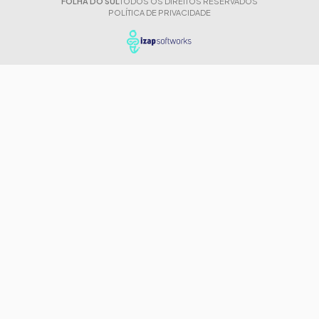
FOLHA DO SUL
TODOS OS DIREITOS RESERVADOS
POLÍTICA DE PRIVACIDADE