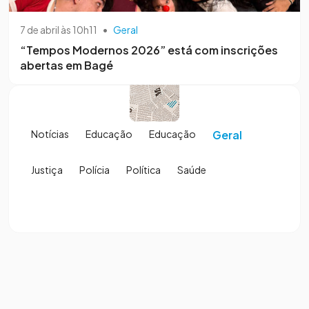
7 de abril às 10h11
•
Geral
“Tempos Modernos 2026” está com inscrições
abertas em Bagé
Notícias
Educação
Educação
Geral
Justiça
Polícia
Política
Saúde