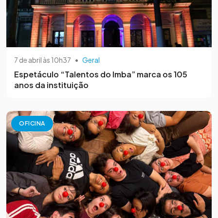
7 de abril às 10h37
•
Geral
Espetáculo “Talentos do Imba” marca os 105
anos da instituição
OFICINA