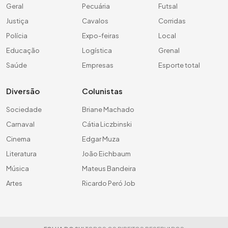
Geral
Pecuária
Futsal
Justiça
Cavalos
Corridas
Polícia
Expo-feiras
Local
Educação
Logística
Grenal
Saúde
Empresas
Esporte total
Diversão
Colunistas
Sociedade
Briane Machado
Carnaval
Cátia Liczbinski
Cinema
Edgar Muza
Literatura
João Eichbaum
Música
Mateus Bandeira
Artes
Ricardo Peró Job