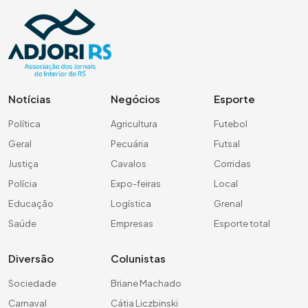
Notícias
Negócios
Esporte
Política
Agricultura
Futebol
Geral
Pecuária
Futsal
Justiça
Cavalos
Corridas
Polícia
Expo-feiras
Local
Educação
Logística
Grenal
Saúde
Empresas
Esporte total
Diversão
Colunistas
Sociedade
Briane Machado
Carnaval
Cátia Liczbinski