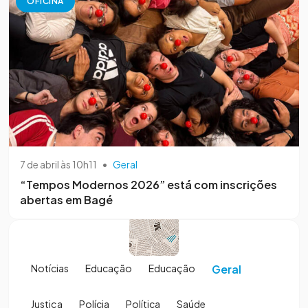
OFICINA
7 de abril às 10h11
•
Geral
“Tempos Modernos 2026” está com inscrições
abertas em Bagé
Notícias
Educação
Educação
Geral
Justiça
Polícia
Política
Saúde