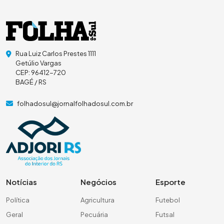
Rua Luiz Carlos Prestes 1111
Getúlio Vargas
CEP: 96412-720
BAGÉ / RS
folhadosul@jornalfolhadosul.com.br
Notícias
Negócios
Esporte
Política
Agricultura
Futebol
Geral
Pecuária
Futsal