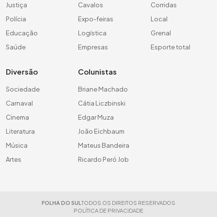
Justiça
Cavalos
Corridas
Polícia
Expo-feiras
Local
Educação
Logística
Grenal
Saúde
Empresas
Esporte total
Diversão
Colunistas
Sociedade
Briane Machado
Carnaval
Cátia Liczbinski
Cinema
Edgar Muza
Literatura
João Eichbaum
Música
Mateus Bandeira
Artes
Ricardo Peró Job
FOLHA DO SUL
TODOS OS DIREITOS RESERVADOS
POLÍTICA DE PRIVACIDADE