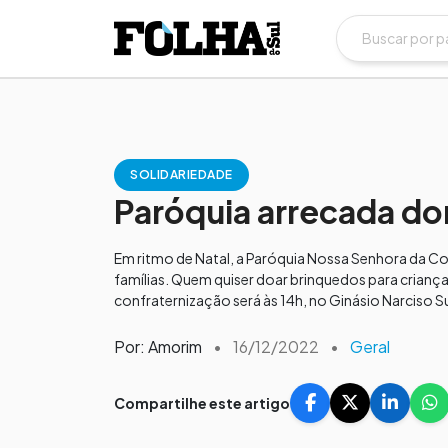
SOLIDARIEDADE
Paróquia arrecada don
Em ritmo de Natal, a Paróquia Nossa Senhora da Co
famílias. Quem quiser doar brinquedos para crianças
confraternização será às 14h, no Ginásio Narciso Su
Por: Amorim
•
16/12/2022
•
Geral
Compartilhe este artigo