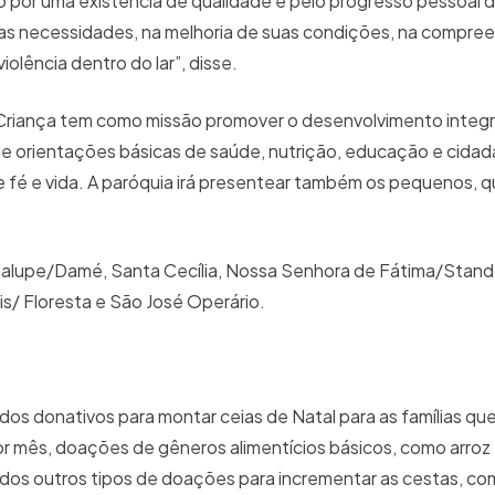
o por uma existência de qualidade e pelo progresso pessoal 
uas necessidades, na melhoria de suas condições, na compre
iolência dentro do lar”, disse.
a Criança tem como missão promover o desenvolvimento integra
de orientações básicas de saúde, nutrição, educação e cidad
e fé e vida. A paróquia irá presentear também os pequenos, 
alupe/Damé, Santa Cecília, Nossa Senhora de Fátima/Stand
s/ Floresta e São José Operário.
os donativos para montar ceias de Natal para as famílias qu
or mês, doações de gêneros alimentícios básicos, como arroz e
itados outros tipos de doações para incrementar as cestas, c