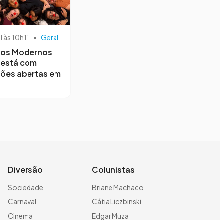
il às 10h11
•
Geral
os Modernos
 está com
ções abertas em
Diversão
Colunistas
Sociedade
Briane Machado
Carnaval
Cátia Liczbinski
Cinema
Edgar Muza