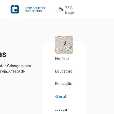
3°C
Bagé
as
Notícias
l da Criança e para
reja. A festa de
Educação
Educação
Geral
Justiça