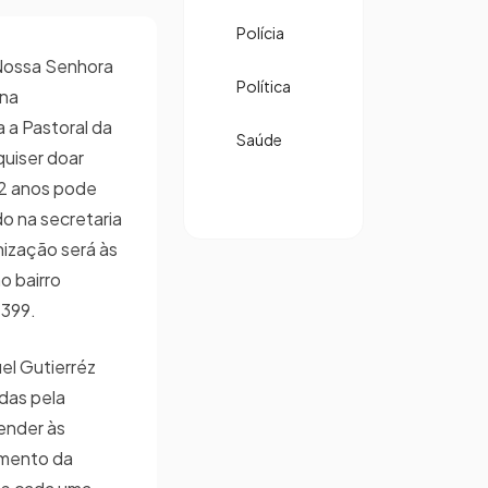
Polícia
 Nossa Senhora
Política
 na
 a Pastoral da
Saúde
quiser doar
12 anos pode
o na secretaria
nização será às
o bairro
 399.
el Gutierréz
das pela
ender às
omento da