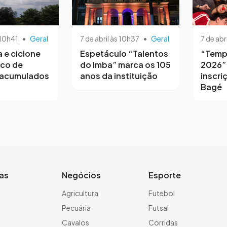
 10h41
•
Geral
7 de abril às 10h37
•
Geral
7 de abr
a e ciclone
Espetáculo “Talentos
“Temp
sco de
do Imba” marca os 105
2026”
 acumulados
anos da instituição
inscri
Bagé
ias
Negócios
Esporte
a
Agricultura
Futebol
Pecuária
Futsal
Cavalos
Corridas