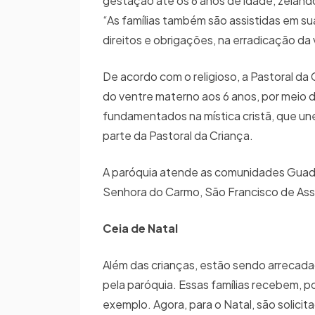
gestação até os 6 anos de idade, zeland
“As famílias também são assistidas em s
direitos e obrigações, na erradicação da v
De acordo com o religioso, a Pastoral d
do ventre materno aos 6 anos, por meio 
fundamentados na mística cristã, que un
parte da Pastoral da Criança.
A paróquia atende as comunidades Guad
Senhora do Carmo, São Francisco de Assi
Ceia de Natal
Além das crianças, estão sendo arrecadad
pela paróquia. Essas famílias recebem, p
exemplo. Agora, para o Natal, são solic