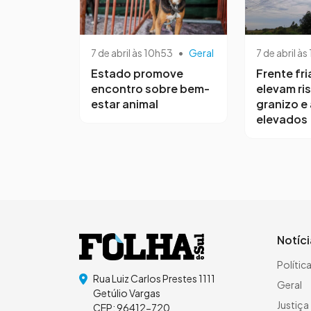
7 de abril às 10h53
•
Geral
7 de abril às
Estado promove
Frente fri
encontro sobre bem-
elevam ri
estar animal
granizo e
elevados
Notíc
Polític
Rua Luiz Carlos Prestes 1111
Geral
Getúlio Vargas
Justiça
CEP: 96412-720