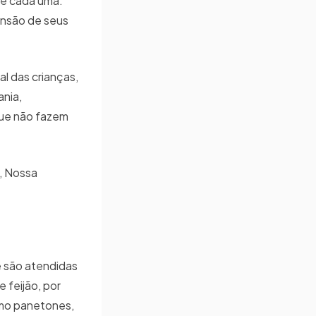
de cada uma.
ensão de seus
l das crianças,
ania,
que não fazem
, Nossa
e são atendidas
 feijão, por
omo panetones,