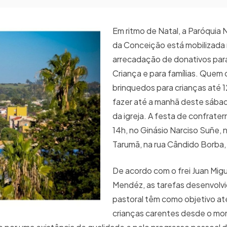
Em ritmo de Natal, a Paróquia
da Conceição está mobilizada
arrecadação de donativos para
Criança e para famílias. Quem 
brinquedos para crianças até 
fazer até a manhã deste sábad
da igreja. A festa de confrater
14h, no Ginásio Narciso Suñe, n
Tarumã, na rua Cândido Borba,
De acordo com o frei Juan Migu
Mendéz, as tarefas desenvolvi
pastoral têm como objetivo at
crianças carentes desde o m