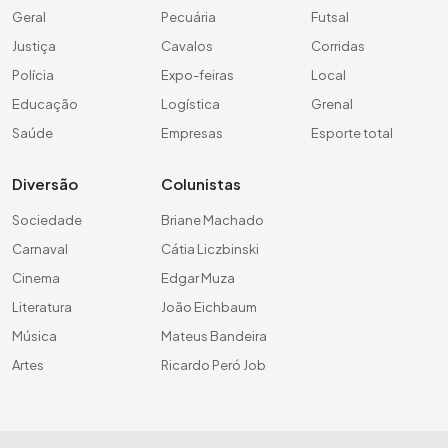
Geral
Pecuária
Futsal
Justiça
Cavalos
Corridas
Polícia
Expo-feiras
Local
Educação
Logística
Grenal
Saúde
Empresas
Esporte total
Diversão
Colunistas
Sociedade
Briane Machado
Carnaval
Cátia Liczbinski
Cinema
Edgar Muza
Literatura
João Eichbaum
Música
Mateus Bandeira
Artes
Ricardo Peró Job