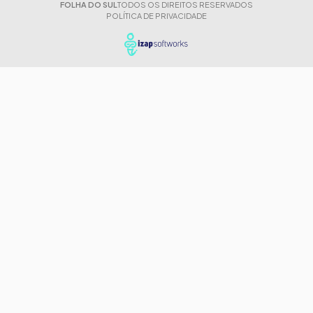
FOLHA DO SUL
TODOS OS DIREITOS RESERVADOS
POLÍTICA DE PRIVACIDADE