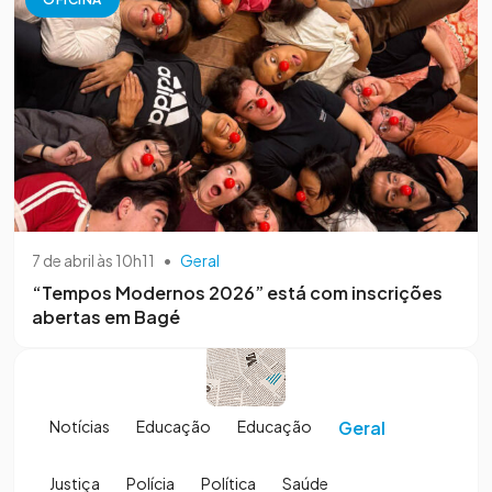
7 de abril às 10h11
•
Geral
“Tempos Modernos 2026” está com inscrições
abertas em Bagé
Notícias
Educação
Educação
Geral
Justiça
Polícia
Política
Saúde