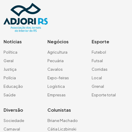
Notícias
Negócios
Esporte
Política
Agricultura
Futebol
Geral
Pecuária
Futsal
Justiça
Cavalos
Corridas
Polícia
Expo-feiras
Local
Educação
Logística
Grenal
Saúde
Empresas
Esporte total
Diversão
Colunistas
Sociedade
Briane Machado
Carnaval
Cátia Liczbinski