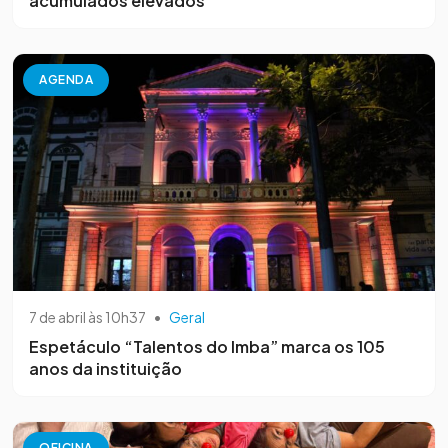
acumulados elevados
AGENDA
7 de abril às 10h37
•
Geral
Espetáculo “Talentos do Imba” marca os 105
anos da instituição
OFICINA