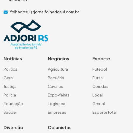
folhadosul@jornalfolhadosul.com.br
Notícias
Negócios
Esporte
Política
Agricultura
Futebol
Geral
Pecuária
Futsal
Justiça
Cavalos
Corridas
Polícia
Expo-feiras
Local
Educação
Logística
Grenal
Saúde
Empresas
Esporte total
Diversão
Colunistas