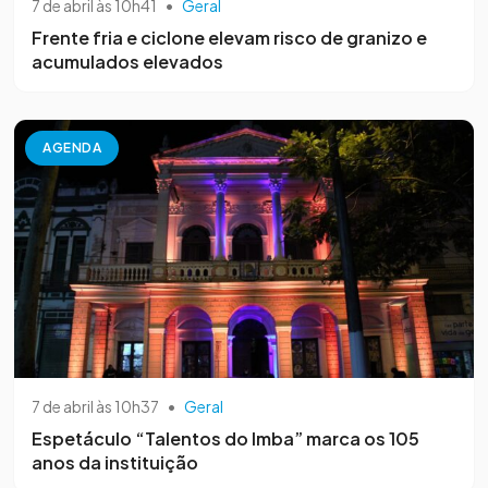
7 de abril às 10h41
•
Geral
Frente fria e ciclone elevam risco de granizo e
acumulados elevados
AGENDA
7 de abril às 10h37
•
Geral
Espetáculo “Talentos do Imba” marca os 105
anos da instituição