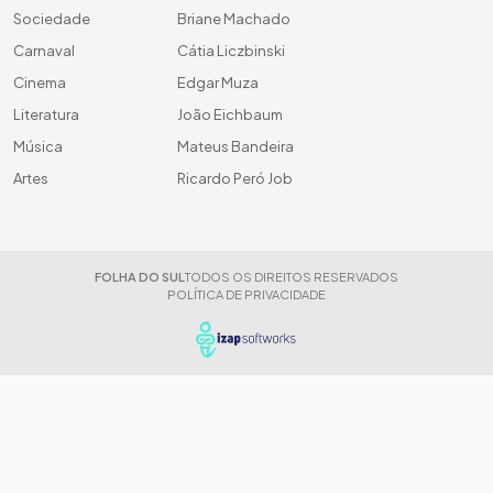
Sociedade
Briane Machado
Carnaval
Cátia Liczbinski
Cinema
Edgar Muza
Literatura
João Eichbaum
Música
Mateus Bandeira
Artes
Ricardo Peró Job
FOLHA DO SUL
TODOS OS DIREITOS RESERVADOS
POLÍTICA DE PRIVACIDADE