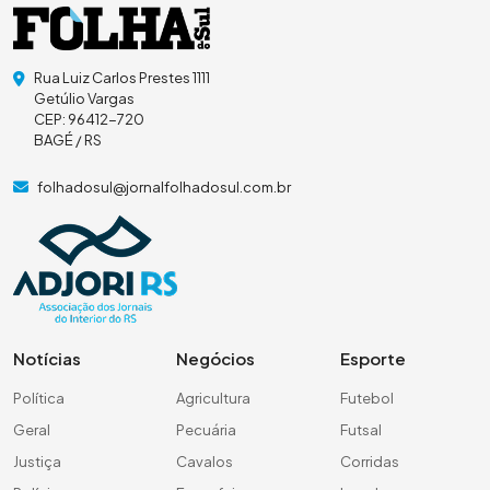
Rua Luiz Carlos Prestes 1111
Getúlio Vargas
CEP: 96412-720
BAGÉ / RS
folhadosul@jornalfolhadosul.com.br
Notícias
Negócios
Esporte
Política
Agricultura
Futebol
Geral
Pecuária
Futsal
Justiça
Cavalos
Corridas