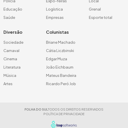
Polícia
Expo-feiras
Local
Educação
Logística
Grenal
Saúde
Empresas
Esporte total
Diversão
Colunistas
Sociedade
Briane Machado
Carnaval
Cátia Liczbinski
Cinema
Edgar Muza
Literatura
João Eichbaum
Música
Mateus Bandeira
Artes
Ricardo Peró Job
FOLHA DO SUL
TODOS OS DIREITOS RESERVADOS
POLÍTICA DE PRIVACIDADE