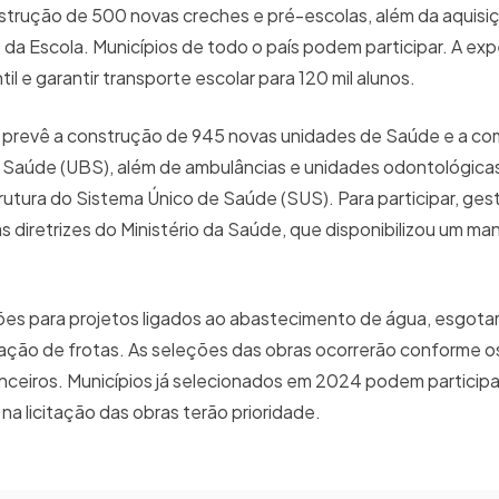
strução de 500 novas creches e pré-escolas, além da aquisiç
a Escola. Municípios de todo o país podem participar. A expe
il e garantir transporte escolar para 120 mil alunos.
prevê a construção de 945 novas unidades de Saúde e a comp
Saúde (UBS), além de ambulâncias e unidades odontológica
strutura do Sistema Único de Saúde (SUS). Para participar, ge
 diretrizes do Ministério da Saúde, que disponibilizou um ma
ões para projetos ligados ao abastecimento de água, esgot
vação de frotas. As seleções das obras ocorrerão conforme o
anceiros. Municípios já selecionados em 2024 podem particip
 licitação das obras terão prioridade.