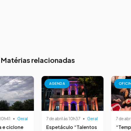
Matérias relacionadas
AGENDA
OFICI
 10h41
•
Geral
7 de abril às 10h37
•
Geral
7 de abr
a e ciclone
Espetáculo “Talentos
“Temp