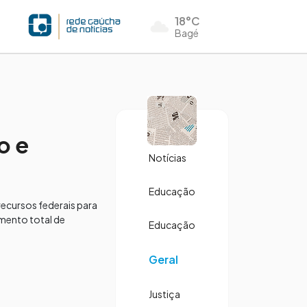
18°C
Bagé
o e
Notícias
Educação
ecursos federais para
mento total de
Educação
Geral
Justiça