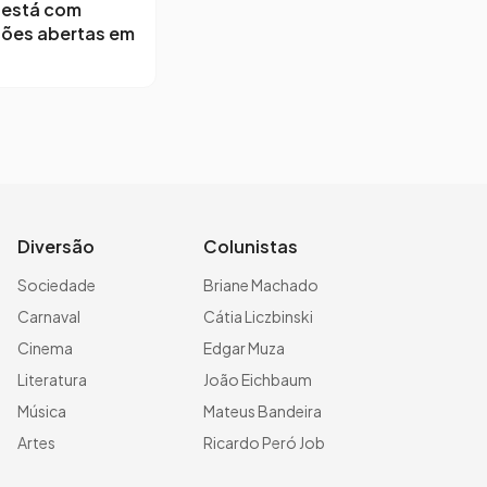
 está com
ções abertas em
Diversão
Colunistas
Sociedade
Briane Machado
Carnaval
Cátia Liczbinski
Cinema
Edgar Muza
Literatura
João Eichbaum
Música
Mateus Bandeira
Artes
Ricardo Peró Job