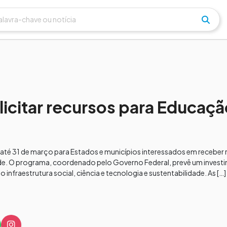
icitar recursos para Educaçã
té 31 de março para Estados e municípios interessados em receber r
de. O programa, coordenado pelo Governo Federal, prevê um investi
raestrutura social, ciência e tecnologia e sustentabilidade. As […]