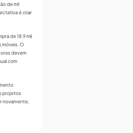
ão de mil
ctativa é criar
ra de 18,9 mil
s móveis. O
stores devem
nual com
amento
s projetos
ar novamente,