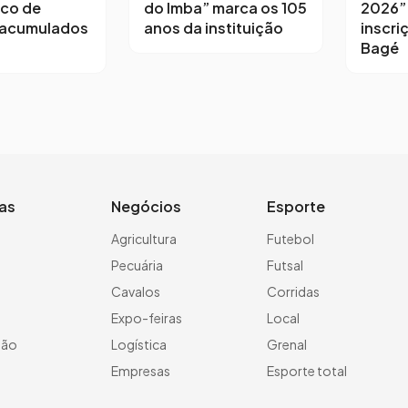
sco de
do Imba” marca os 105
2026”
 acumulados
anos da instituição
inscri
Bagé
ias
Negócios
Esporte
a
Agricultura
Futebol
Pecuária
Futsal
Cavalos
Corridas
Expo-feiras
Local
ção
Logística
Grenal
Empresas
Esporte total