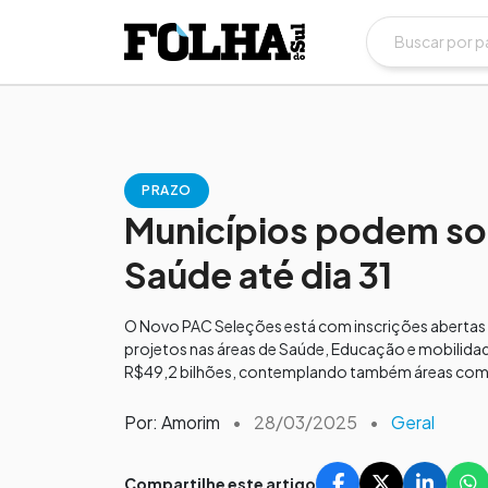
PRAZO
Municípios podem sol
Saúde até dia 31
O Novo PAC Seleções está com inscrições abertas a
projetos nas áreas de Saúde, Educação e mobilida
R$49,2 bilhões, contemplando também áreas como inf
Por: Amorim
•
28/03/2025
•
Geral
Compartilhe este artigo