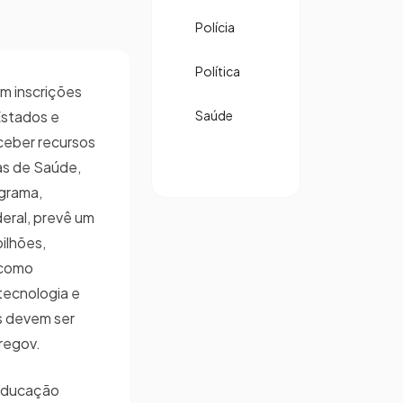
Polícia
Política
m inscrições
Estados e
Saúde
ceber recursos
as de Saúde,
grama,
eral, prevê um
ilhões,
 como
 tecnologia e
es devem ser
eregov.
 Educação