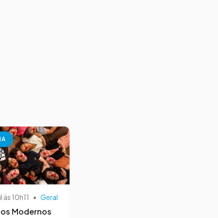
NA
il às 10h11
•
Geral
os Modernos