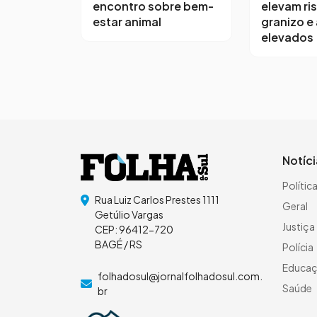
encontro sobre bem-
elevam ri
estar animal
granizo e
elevados
Notíc
Polític
Rua Luiz Carlos Prestes 1111
Geral
Getúlio Vargas
Justiça
CEP: 96412-720
BAGÉ / RS
Polícia
Educa
folhadosul@jornalfolhadosul.com.
Saúde
br