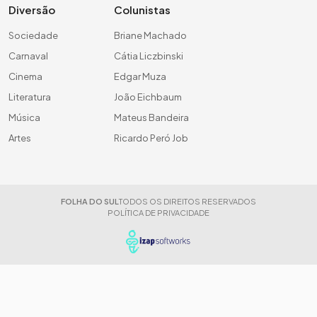
Diversão
Colunistas
Sociedade
Briane Machado
Carnaval
Cátia Liczbinski
Cinema
Edgar Muza
Literatura
João Eichbaum
Música
Mateus Bandeira
Artes
Ricardo Peró Job
FOLHA DO SUL
TODOS OS DIREITOS RESERVADOS
POLÍTICA DE PRIVACIDADE