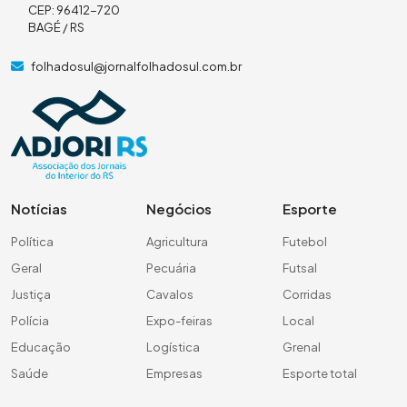
CEP: 96412-720
BAGÉ / RS
folhadosul@jornalfolhadosul.com.br
Notícias
Negócios
Esporte
Política
Agricultura
Futebol
Geral
Pecuária
Futsal
Justiça
Cavalos
Corridas
Polícia
Expo-feiras
Local
Educação
Logística
Grenal
Saúde
Empresas
Esporte total