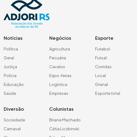
Notícias
Negócios
Esporte
Política
Agricultura
Futebol
Geral
Pecuária
Futsal
Justiça
Cavalos
Corridas
Polícia
Expo-feiras
Local
Educação
Logística
Grenal
Saúde
Empresas
Esporte total
Diversão
Colunistas
Sociedade
Briane Machado
Carnaval
Cátia Liczbinski