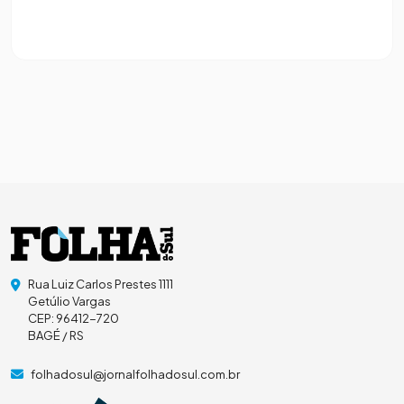
Rua Luiz Carlos Prestes 1111
Getúlio Vargas
CEP: 96412-720
BAGÉ / RS
folhadosul@jornalfolhadosul.com.br