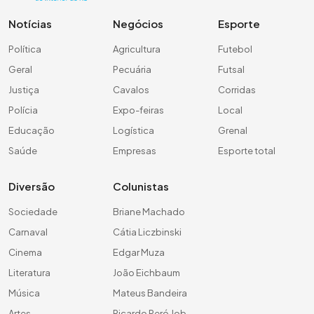
Notícias
Negócios
Esporte
Política
Agricultura
Futebol
Geral
Pecuária
Futsal
Justiça
Cavalos
Corridas
Polícia
Expo-feiras
Local
Educação
Logística
Grenal
Saúde
Empresas
Esporte total
Diversão
Colunistas
Sociedade
Briane Machado
Carnaval
Cátia Liczbinski
Cinema
Edgar Muza
Literatura
João Eichbaum
Música
Mateus Bandeira
Artes
Ricardo Peró Job