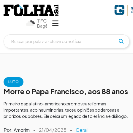
11°C
Bagé
LUTO
Morre o Papa Francisco, aos 88 anos
Primeiro papa latino-americano promoveu reformas
importantes, acolheu minorias, teceu opiniões poderosas e
priorizou os pobres. Ele deixa um legado de tolerância e diálogo.
Por: Amorim
•
21/04/2025
•
Geral