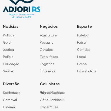
Notícias
Negócios
Esporte
Política
Agricultura
Futebol
Geral
Pecuária
Futsal
Justiça
Cavalos
Corridas
Polícia
Expo-feiras
Local
Educação
Logística
Grenal
Saúde
Empresas
Esporte total
Diversão
Colunistas
Sociedade
Briane Machado
Carnaval
Cátia Liczbinski
Cinema
Edgar Muza