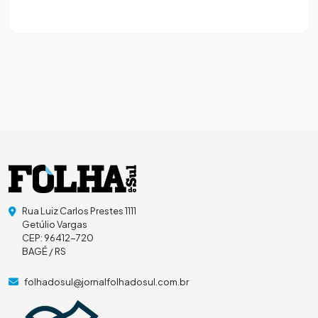
Rua Luiz Carlos Prestes 1111
Getúlio Vargas
CEP: 96412-720
BAGÉ / RS
folhadosul@jornalfolhadosul.com.br