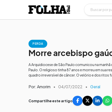
PERDA
Morre arcebispo gaúc
A Arquidiocese de São Paulo comunicou na manhã 
Paulo. O religioso tinha 87 anos e morreu em sua re
quadro irreversível de câncer. O velório e dos ritos 
Por: Amorim
•
04/07/2022
•
Geral
Compartilhe este artigo