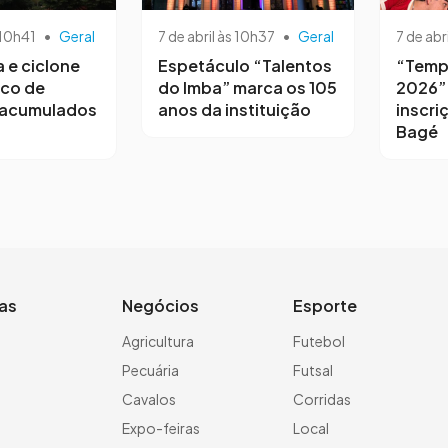
 10h41
•
Geral
7 de abril às 10h37
•
Geral
7 de abr
a e ciclone
Espetáculo “Talentos
“Temp
sco de
do Imba” marca os 105
2026”
 acumulados
anos da instituição
inscri
Bagé
ias
Negócios
Esporte
a
Agricultura
Futebol
Pecuária
Futsal
Cavalos
Corridas
Expo-feiras
Local