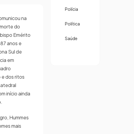
Polícia
comunicou na
Política
 morte do
bispo Emérito
Saúde
 87 anos e
ona Sul de
ecia em
uadro
 e dos ritos
Catedral
m início ainda
o.
egro, Hummes
nomes mais