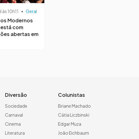
il às 10h11
•
Geral
os Modernos
 está com
ções abertas em
Diversão
Colunistas
Sociedade
Briane Machado
Carnaval
Cátia Liczbinski
Cinema
Edgar Muza
Literatura
João Eichbaum