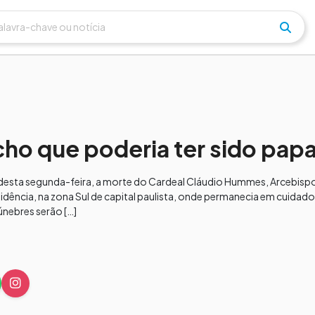
ho que poderia ter sido pap
desta segunda-feira, a morte do Cardeal Cláudio Hummes, Arcebisp
sidência, na zona Sul de capital paulista, onde permanecia em cuidad
fúnebres serão […]