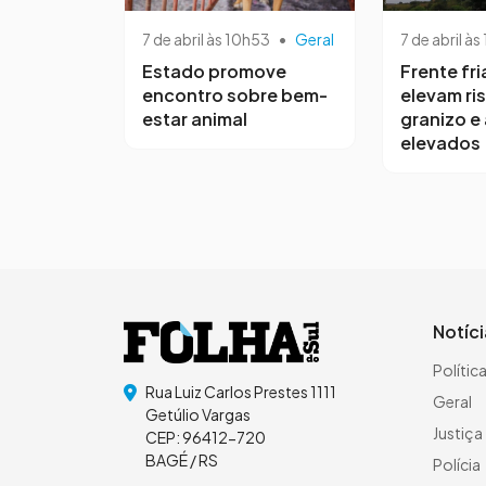
7 de abril às 10h53
•
Geral
7 de abril às
Estado promove
Frente fri
encontro sobre bem-
elevam ri
estar animal
granizo e
elevados
Notíc
Polític
Rua Luiz Carlos Prestes 1111
Geral
Getúlio Vargas
Justiça
CEP: 96412-720
BAGÉ / RS
Polícia