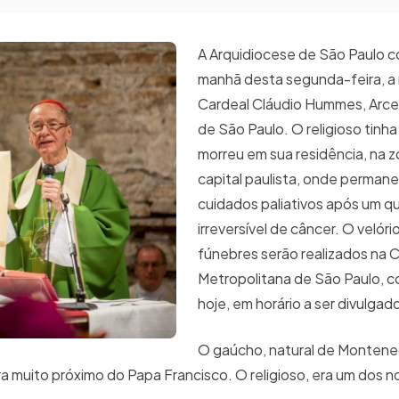
A Arquidiocese de São Paulo 
manhã desta segunda-feira, a
Cardeal Cláudio Hummes, Arce
de São Paulo. O religioso tinha
morreu em sua residência, na z
capital paulista, onde perman
cuidados paliativos após um q
irreversível de câncer. O velório
fúnebres serão realizados na 
Metropolitana de São Paulo, co
hoje, em horário a ser divulgad
O gaúcho, natural de Monten
era muito próximo do Papa Francisco. O religioso, era um dos 