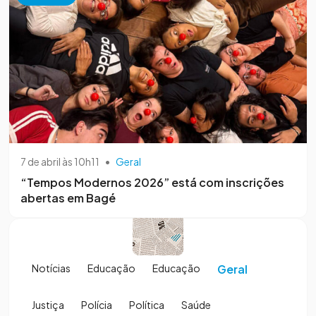
7 de abril às 10h11
•
Geral
“Tempos Modernos 2026” está com inscrições
abertas em Bagé
Notícias
Educação
Educação
Geral
Justiça
Polícia
Política
Saúde