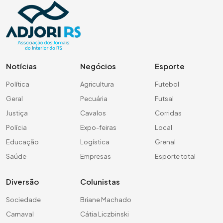
Notícias
Negócios
Esporte
Política
Agricultura
Futebol
Geral
Pecuária
Futsal
Justiça
Cavalos
Corridas
Polícia
Expo-feiras
Local
Educação
Logística
Grenal
Saúde
Empresas
Esporte total
Diversão
Colunistas
Sociedade
Briane Machado
Carnaval
Cátia Liczbinski