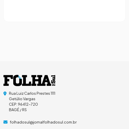
Rua Luiz Carlos Prestes 1111
Getúlio Vargas
CEP: 96412-720
BAGÉ / RS
folhadosul@jornalfolhadosul.com.br