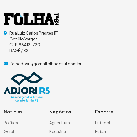
Rua Luiz Carlos Prestes 1111
Getúlio Vargas
CEP: 96412-720
BAGÉ / RS
folhadosul@jornalfolhadosul.com.br
Notícias
Negócios
Esporte
Política
Agricultura
Futebol
Geral
Pecuária
Futsal