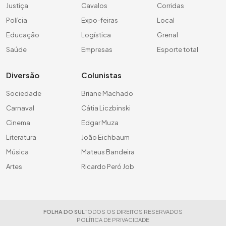
Justiça
Cavalos
Corridas
Polícia
Expo-feiras
Local
Educação
Logística
Grenal
Saúde
Empresas
Esporte total
Diversão
Colunistas
Sociedade
Briane Machado
Carnaval
Cátia Liczbinski
Cinema
Edgar Muza
Literatura
João Eichbaum
Música
Mateus Bandeira
Artes
Ricardo Peró Job
FOLHA DO SUL
TODOS OS DIREITOS RESERVADOS
POLÍTICA DE PRIVACIDADE