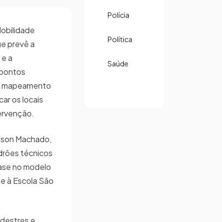
Polícia
obilidade
Política
e prevê a
 e a
Saúde
 pontos
um mapeamento
car os locais
tervenção.
ilson Machado,
adrões técnicos
base no modelo
e à Escola São
a.
edestres e