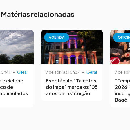
Matérias relacionadas
AGENDA
OFICI
 10h41
•
Geral
7 de abril às 10h37
•
Geral
7 de abr
a e ciclone
Espetáculo “Talentos
“Temp
sco de
do Imba” marca os 105
2026”
 acumulados
anos da instituição
inscri
Bagé