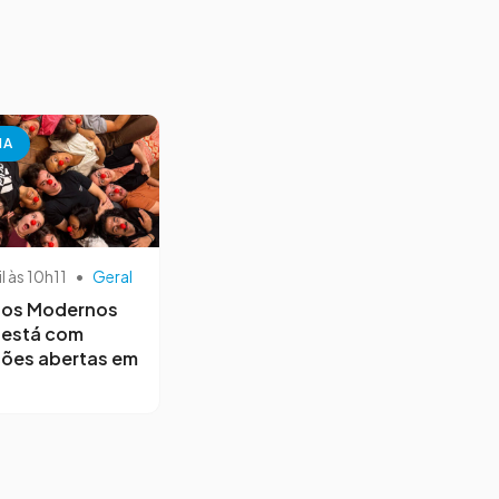
NA
il às 10h11
•
Geral
os Modernos
 está com
ções abertas em