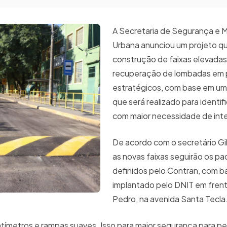
A Secretaria de Segurança e M
Urbana anunciou um projeto qu
construção de faixas elevadas
recuperação de lombadas em
estratégicos, com base em 
que será realizado para identifi
com maior necessidade de in
De acordo com o secretário G
as novas faixas seguirão os p
definidos pelo Contran, com 
implantado pelo DNIT em frent
Pedro, na avenida Santa Tecl
ntímetros e rampas suaves. Isso para maior segurança para p