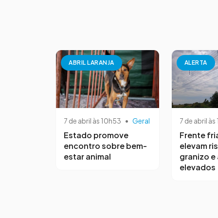
ABRIL LARANJA
ALERTA
7 de abril às 10h53
•
Geral
7 de abril às
Estado promove
Frente fri
encontro sobre bem-
elevam ri
estar animal
granizo e
elevados