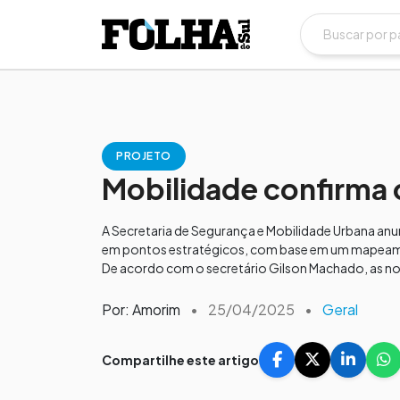
PROJETO
Mobilidade confirma 
A Secretaria de Segurança e Mobilidade Urbana anu
em pontos estratégicos, com base em um mapeament
De acordo com o secretário Gilson Machado, as nov
Por: Amorim
•
25/04/2025
•
Geral
Compartilhe este artigo