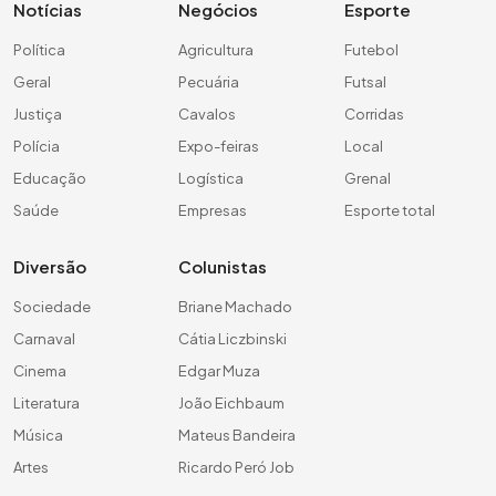
Notícias
Negócios
Esporte
Política
Agricultura
Futebol
Geral
Pecuária
Futsal
Justiça
Cavalos
Corridas
Polícia
Expo-feiras
Local
Educação
Logística
Grenal
Saúde
Empresas
Esporte total
Diversão
Colunistas
Sociedade
Briane Machado
Carnaval
Cátia Liczbinski
Cinema
Edgar Muza
Literatura
João Eichbaum
Música
Mateus Bandeira
Artes
Ricardo Peró Job