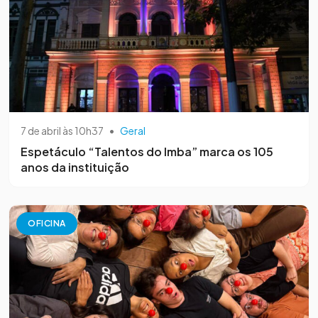
7 de abril às 10h37
•
Geral
Espetáculo “Talentos do Imba” marca os 105
anos da instituição
OFICINA