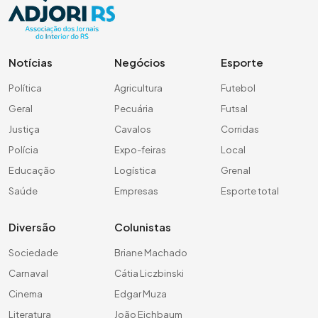
Notícias
Negócios
Esporte
Política
Agricultura
Futebol
Geral
Pecuária
Futsal
Justiça
Cavalos
Corridas
Polícia
Expo-feiras
Local
Educação
Logística
Grenal
Saúde
Empresas
Esporte total
Diversão
Colunistas
Sociedade
Briane Machado
Carnaval
Cátia Liczbinski
Cinema
Edgar Muza
Literatura
João Eichbaum