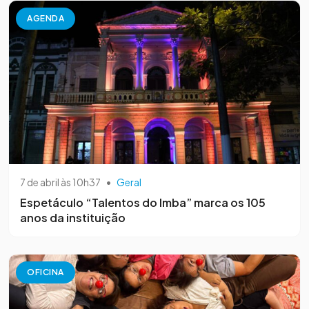
AGENDA
7 de abril às 10h37
•
Geral
Espetáculo “Talentos do Imba” marca os 105
anos da instituição
OFICINA