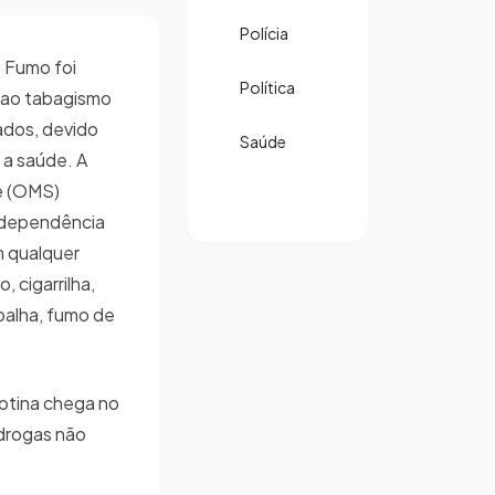
Polícia
 Fumo foi
Política
 ao tabagismo
ados, devido
Saúde
 a saúde. A
e (OMS)
a dependência
m qualquer
, cigarrilha,
palha, fumo de
otina chega no
 drogas não