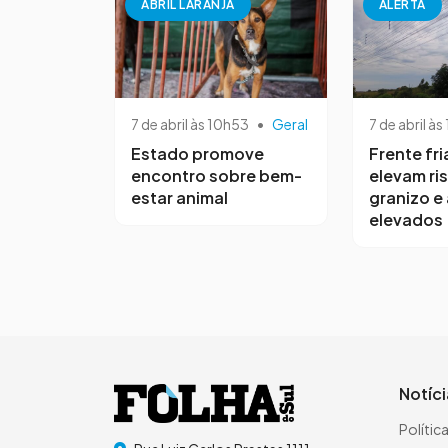
ABRIL LARANJA
ALERTA
7 de abril às 10h53
•
Geral
7 de abril às
Estado promove
Frente fri
encontro sobre bem-
elevam ri
estar animal
granizo e
elevados
Notíc
Polític