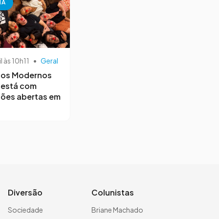
NA
il às 10h11
•
Geral
os Modernos
 está com
ções abertas em
Diversão
Colunistas
Sociedade
Briane Machado