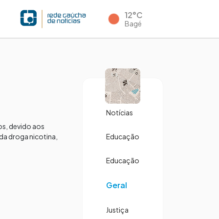
12°C
Bagé
Notícias
s, devido aos
da droga nicotina,
Educação
Educação
Geral
Justiça