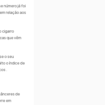
e número já foi
 em relação aos
o cigarro
licas que vêm
se o seu
lto o índice de
cos .
 cânceres de
orre em