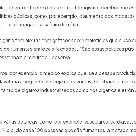
ulação enfrenta problemas com o tabagismo e lembra que ess
líticas públicas, como, por exemplo, o aumento dos impostos
ço, as propagandas saíram da mídia.
igarro têm alertas com gráficos sobre malefícios que o uso d
ão de fumantes em locais fechados. “São essas politicas púb
s venham diminuindo”, observa.
ros, por exemplo, o médico explica que, se a pessoa produzis
ável, mas, segundo ele, hoje nas lavouras de tabaco é muito a
tanto de cigarros industrializados como nos cigarros eletrôni
r várias doenças, como, por exemplo, vasculares, cardíacas,
. “Hoje, de cada 100 pessoas que são fumantes, a metade m