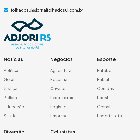
folhadosul@jornalfolhadosul.com.br
Notícias
Negócios
Esporte
Política
Agricultura
Futebol
Geral
Pecuária
Futsal
Justiça
Cavalos
Corridas
Polícia
Expo-feiras
Local
Educação
Logística
Grenal
Saúde
Empresas
Esporte total
Diversão
Colunistas