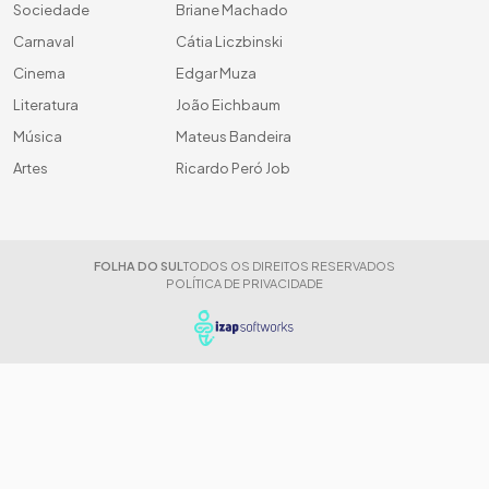
Sociedade
Briane Machado
Carnaval
Cátia Liczbinski
Cinema
Edgar Muza
Literatura
João Eichbaum
Música
Mateus Bandeira
Artes
Ricardo Peró Job
FOLHA DO SUL
TODOS OS DIREITOS RESERVADOS
POLÍTICA DE PRIVACIDADE