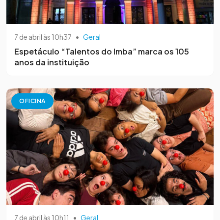
7 de abril às 10h37
•
Geral
Espetáculo “Talentos do Imba” marca os 105
anos da instituição
OFICINA
7 de abril às 10h11
•
Geral