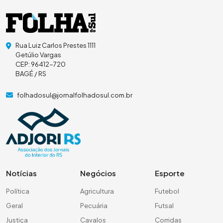
Rua Luiz Carlos Prestes 1111
Getúlio Vargas
CEP: 96412-720
BAGÉ / RS
folhadosul@jornalfolhadosul.com.br
Notícias
Negócios
Esporte
Política
Agricultura
Futebol
Geral
Pecuária
Futsal
Justiça
Cavalos
Corridas