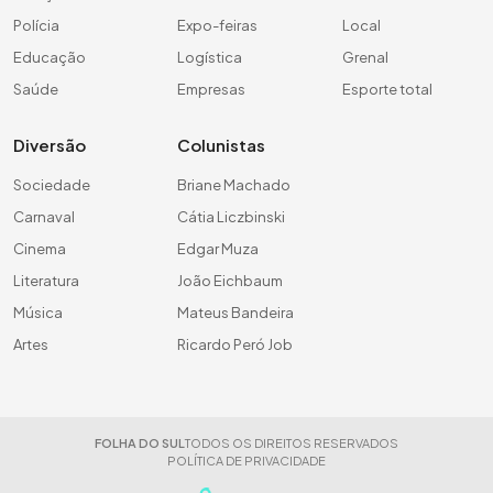
Polícia
Expo-feiras
Local
Educação
Logística
Grenal
Saúde
Empresas
Esporte total
Diversão
Colunistas
Sociedade
Briane Machado
Carnaval
Cátia Liczbinski
Cinema
Edgar Muza
Literatura
João Eichbaum
Música
Mateus Bandeira
Artes
Ricardo Peró Job
FOLHA DO SUL
TODOS OS DIREITOS RESERVADOS
POLÍTICA DE PRIVACIDADE