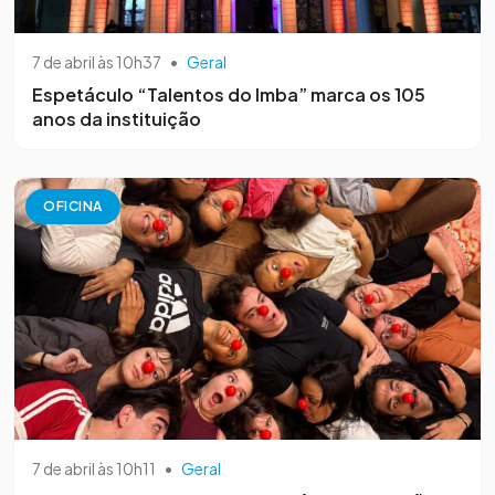
7 de abril às 10h37
•
Geral
Espetáculo “Talentos do Imba” marca os 105
anos da instituição
OFICINA
7 de abril às 10h11
•
Geral