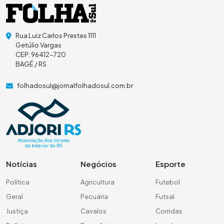
Rua Luiz Carlos Prestes 1111
Getúlio Vargas
CEP: 96412-720
BAGÉ / RS
folhadosul@jornalfolhadosul.com.br
Notícias
Negócios
Esporte
Política
Agricultura
Futebol
Geral
Pecuária
Futsal
Justiça
Cavalos
Corridas