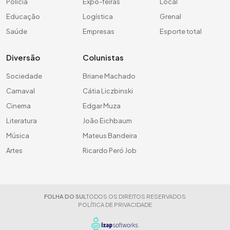
Polícia
Expo-feiras
Local
Educação
Logística
Grenal
Saúde
Empresas
Esporte total
Diversão
Colunistas
Sociedade
Briane Machado
Carnaval
Cátia Liczbinski
Cinema
Edgar Muza
Literatura
João Eichbaum
Música
Mateus Bandeira
Artes
Ricardo Peró Job
FOLHA DO SUL
TODOS OS DIREITOS RESERVADOS
POLÍTICA DE PRIVACIDADE