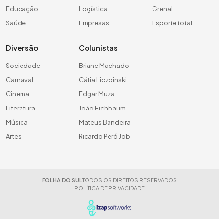
Educação
Logística
Grenal
Saúde
Empresas
Esporte total
Diversão
Colunistas
Sociedade
Briane Machado
Carnaval
Cátia Liczbinski
Cinema
Edgar Muza
Literatura
João Eichbaum
Música
Mateus Bandeira
Artes
Ricardo Peró Job
FOLHA DO SUL
TODOS OS DIREITOS RESERVADOS
POLÍTICA DE PRIVACIDADE