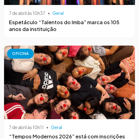
7 de abril às 10h37
•
Geral
Espetáculo “Talentos do Imba” marca os 105
anos da instituição
OFICINA
7 de abril às 10h11
•
Geral
“Tempos Modernos 2026” está com inscrições