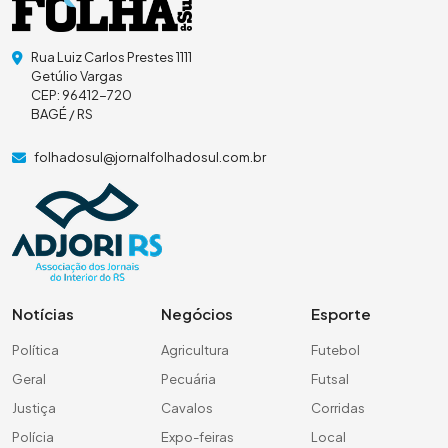
Rua Luiz Carlos Prestes 1111
Getúlio Vargas
CEP: 96412-720
BAGÉ / RS
folhadosul@jornalfolhadosul.com.br
Notícias
Negócios
Esporte
Política
Agricultura
Futebol
Geral
Pecuária
Futsal
Justiça
Cavalos
Corridas
Polícia
Expo-feiras
Local