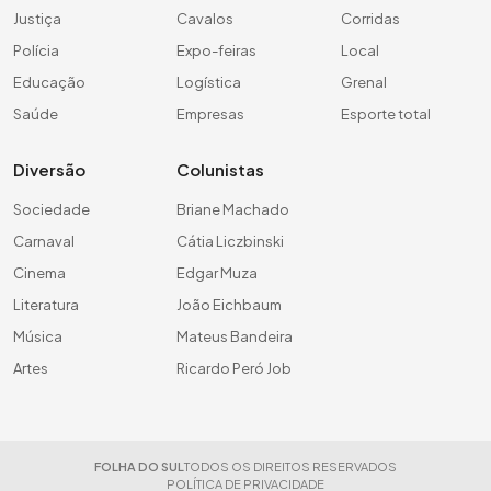
Justiça
Cavalos
Corridas
Polícia
Expo-feiras
Local
Educação
Logística
Grenal
Saúde
Empresas
Esporte total
Diversão
Colunistas
Sociedade
Briane Machado
Carnaval
Cátia Liczbinski
Cinema
Edgar Muza
Literatura
João Eichbaum
Música
Mateus Bandeira
Artes
Ricardo Peró Job
FOLHA DO SUL
TODOS OS DIREITOS RESERVADOS
POLÍTICA DE PRIVACIDADE