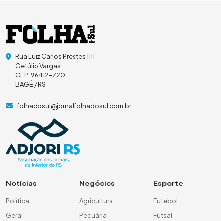
Rua Luiz Carlos Prestes 1111
Getúlio Vargas
CEP: 96412-720
BAGÉ / RS
folhadosul@jornalfolhadosul.com.br
Notícias
Negócios
Esporte
Política
Agricultura
Futebol
Geral
Pecuária
Futsal