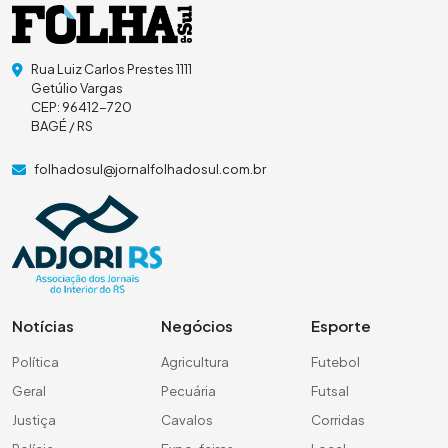
Rua Luiz Carlos Prestes 1111
Getúlio Vargas
CEP: 96412-720
BAGÉ / RS
folhadosul@jornalfolhadosul.com.br
Notícias
Negócios
Esporte
Política
Agricultura
Futebol
Geral
Pecuária
Futsal
Justiça
Cavalos
Corridas