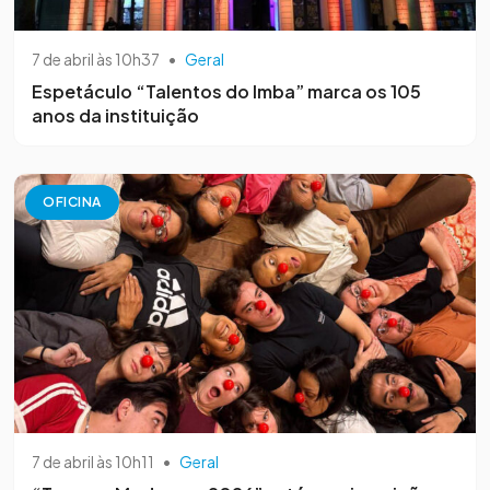
7 de abril às 10h37
•
Geral
Espetáculo “Talentos do Imba” marca os 105
anos da instituição
OFICINA
7 de abril às 10h11
•
Geral