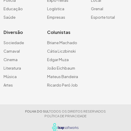
Polícia
Expo-feiras
Local
Educação
Logística
Grenal
Saúde
Empresas
Esporte total
Diversão
Colunistas
Sociedade
Briane Machado
Carnaval
Cátia Liczbinski
Cinema
Edgar Muza
Literatura
João Eichbaum
Música
Mateus Bandeira
Artes
Ricardo Peró Job
FOLHA DO SUL
TODOS OS DIREITOS RESERVADOS
POLÍTICA DE PRIVACIDADE